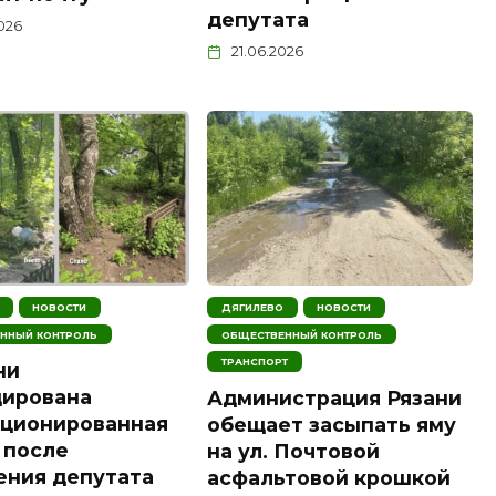
депутата
2026
21.06.2026
НОВОСТИ
ДЯГИЛЕВО
НОВОСТИ
ННЫЙ КОНТРОЛЬ
ОБЩЕСТВЕННЫЙ КОНТРОЛЬ
ТРАНСПОРТ
ни
дирована
Администрация Рязани
кционированная
обещает засыпать яму
 после
на ул. Почтовой
ения депутата
асфальтовой крошкой