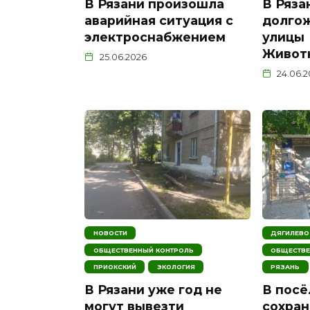
В Рязани произошла
В Ряза
аварийная ситуация с
долго
электроснабжением
улицы
Живот
25.06.2026
24.06.
НОВОСТИ
ДЯГИЛЕВО
ОБЩЕСТВЕННЫЙ КОНТРОЛЬ
ОБЩЕСТВЕ
ПРИОКСКИЙ
ЭКОЛОГИЯ
РЯЗАНЬ
В Рязани уже год не
В посё
могут вывезти
сохран