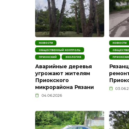
НОВОСТИ
НОВОСТИ
ОБЩЕСТВЕННЫЙ КОНТРОЛЬ
ОБЩЕСТВЕ
ПРИОКСКИЙ
ЭКОЛОГИЯ
ПРИОКСКИ
Аварийные деревья
Рязанц
угрожают жителям
ремонт
Приокского
Приок
микрорайона Рязани
03.06.
04.06.2026