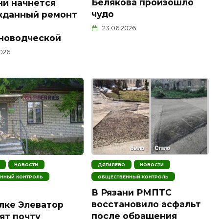
Белякова произошло
ни начнётся
чудо
жданный ремонт
23.06.2026
новодческой
2026
НОВОСТИ
ДЯГИЛЕВО
НОВОСТИ
ННЫЙ КОНТРОЛЬ
ОБЩЕСТВЕННЫЙ КОНТРОЛЬ
В Рязани РМПТС
восстановило асфальт
лке Элеватор
после обращения
ят почту