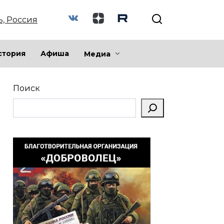
ь, Россия
стория
Афиша
Медиа
Поиск