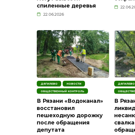
спиленные деревья
22.06.
22.06.2026
ДЯГИЛЕВО
НОВОСТИ
ДЯГИЛЕВО
ОБЩЕСТВЕННЫЙ КОНТРОЛЬ
ОБЩЕСТВЕ
В Рязани «Водоканал»
В Ряза
восстановил
ликви
пешеходную дорожку
несан
после обращения
свалка
депутата
обращ