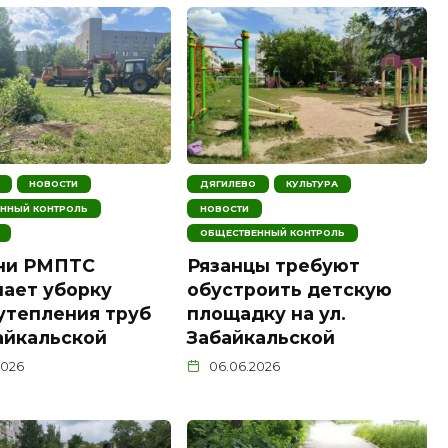
НОВОСТИ
ДЯГИЛЕВО
КУЛЬТУРА
ННЫЙ КОНТРОЛЬ
НОВОСТИ
ОБЩЕСТВЕННЫЙ КОНТРОЛЬ
ани РМПТС
Рязанцы требуют
ает уборку
обустроить детскую
утепления труб
площадку на ул.
айкальской
Забайкальской
2026
06.06.2026