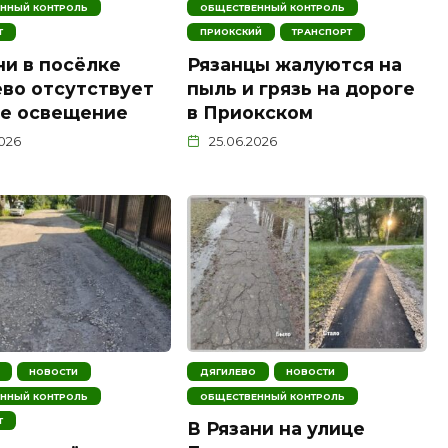
ННЫЙ КОНТРОЛЬ
ОБЩЕСТВЕННЫЙ КОНТРОЛЬ
Т
ПРИОКСКИЙ
ТРАНСПОРТ
ни в посёлке
Рязанцы жалуются на
во отсутствует
пыль и грязь на дороге
ое освещение
в Приокском
2026
25.06.2026
НОВОСТИ
ДЯГИЛЕВО
НОВОСТИ
ННЫЙ КОНТРОЛЬ
ОБЩЕСТВЕННЫЙ КОНТРОЛЬ
Т
В Рязани на улице