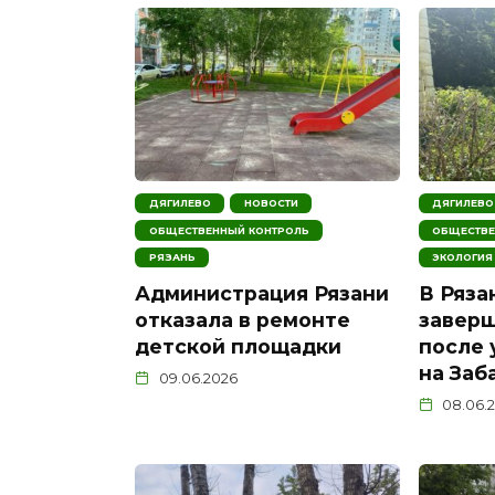
ДЯГИЛЕВО
НОВОСТИ
ДЯГИЛЕВО
ОБЩЕСТВЕННЫЙ КОНТРОЛЬ
ОБЩЕСТВЕ
РЯЗАНЬ
ЭКОЛОГИЯ
Администрация Рязани
В Ряз
отказала в ремонте
заверш
детской площадки
после 
на Заб
09.06.2026
08.06.