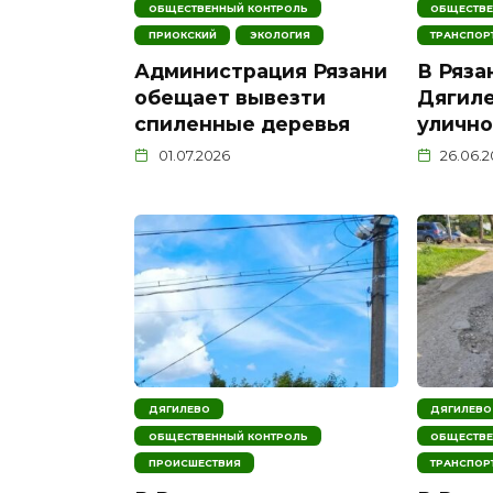
ОБЩЕСТВЕННЫЙ КОНТРОЛЬ
ОБЩЕСТВЕ
ПРИОКСКИЙ
ЭКОЛОГИЯ
ТРАНСПОР
Администрация Рязани
В Ряза
обещает вывезти
Дягиле
спиленные деревья
уличн
01.07.2026
26.06.
ДЯГИЛЕВО
ДЯГИЛЕВО
ОБЩЕСТВЕННЫЙ КОНТРОЛЬ
ОБЩЕСТВЕ
ПРОИСШЕСТВИЯ
ТРАНСПОР