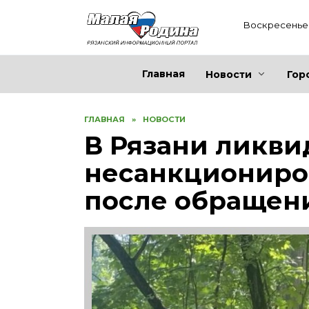
Перейти
к
Воскресенье 
содержанию
Главная
Новости
Гор
ГЛАВНАЯ
»
НОВОСТИ
В Рязани ликв
несанкциониро
после обращени