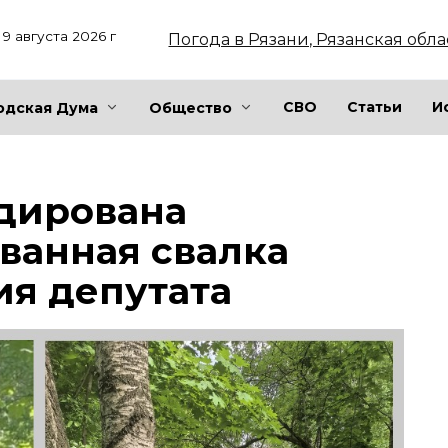
9 августа 2026 г
Погода в Рязани, Рязанская обла
СВО
Статьи
И
одская Дума
Общество
идирована
ванная свалка
я депутата