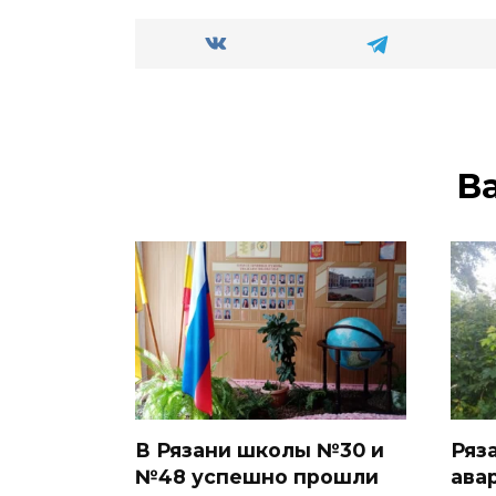
В
В Рязани школы №30 и
Ряз
№48 успешно прошли
ава