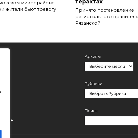
терактах
иокском микрорайоне
ни жители бьют тревогу
Принято постановление
регионального правитель
Рязанской
Архивы
Рубрики
а
Поиск
ми.
16+