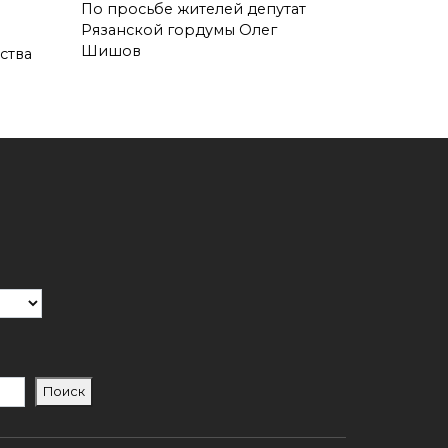
По просьбе жителей депутат
Рязанской гордумы Олег
Шишов
ства
Поиск