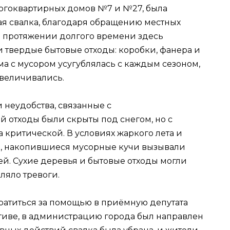
ногоквартирных домов №7 и №27, была
 свалка, благодаря обращению местных
а протяжении долгого времени здесь
и твердые бытовые отходы: коробки, фанера и
а с мусором усугублялась с каждым сезоном,
увеличивались.
 неудобства, связанные с
 отходы были скрыты под снегом, но с
а критической. В условиях жаркого лета и
а, накопившиеся мусорные кучи вызывали
ей. Сухие деревья и бытовые отходы могли
ляло тревоги.
атиться за помощью в приёмную депутата
тиве, в администрацию города был направлен