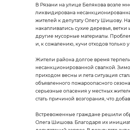
В Рязани на улице Белякова возле м
ликвидирована несанкционированная
жителей к депутату Олегу Шишову. Н
накапливались сухие деревья, ветки 
другие мусорные материалы. Проблем
и, к сожалению, кучи отходов только 
Жители района долгое время терпели
несанкционированной свалкой. Зимой
приходом весны и лета ситуация стал
объявленного пожароопасного сезон
серьезные опасения у местных жител
стать причиной возгорания, что добав
Встревоженные граждане решили обр
Олега Шишова. Благодаря их инициа