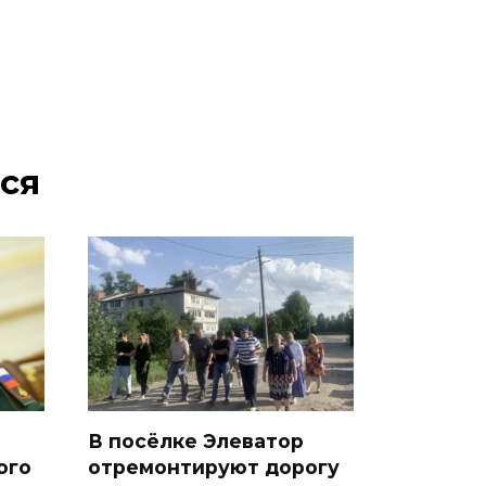
ся
В посёлке Элеватор
ого
отремонтируют дорогу