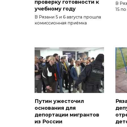
проверку готовности к
В Ря
учебному году
15 п
В Рязани 5 и 6 августа прошла
комиссионная приёмка
Путин ужесточил
Ряз
основания для
деп
депортации мигрантов
отр
из России
дет