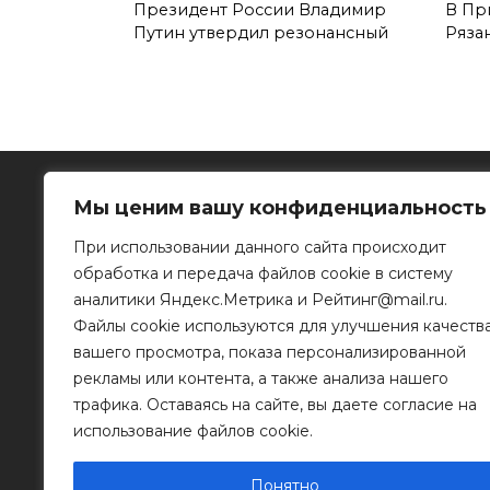
Президент России Владимир
В Пр
Путин утвердил резонансный
Ряза
Мы ценим вашу конфиденциальность
При использовании данного сайта происходит
обработка и передача файлов cookie в систему
Рязанское информационное агентство
аналитики Яндекс.Метрика и Рейтинг@mail.ru.
Файлы cookie используются для улучшения качеств
390023, г. Рязань, ул. Горького, д. 32
Телефон: 8 (4912) 46-34-04
вашего просмотра, показа персонализированной
e-mail:
info@mr-rf.ru
рекламы или контента, а также анализа нашего
трафика. Оставаясь на сайте, вы даете согласие на
Информационные материалы предоставлены
для размещения на сайте их правообладателя
использование файлов cookie.
Понятно