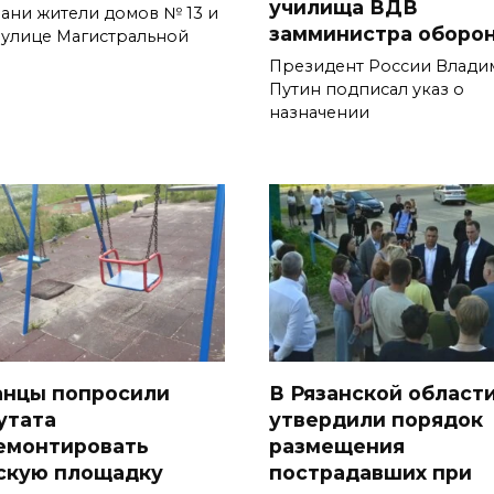
училища ВДВ
зани жители домов № 13 и
замминистра оборо
о улице Магистральной
Президент России Влади
Путин подписал указ о
назначении
анцы попросили
В Рязанской област
утата
утвердили порядок
емонтировать
размещения
скую площадку
пострадавших при