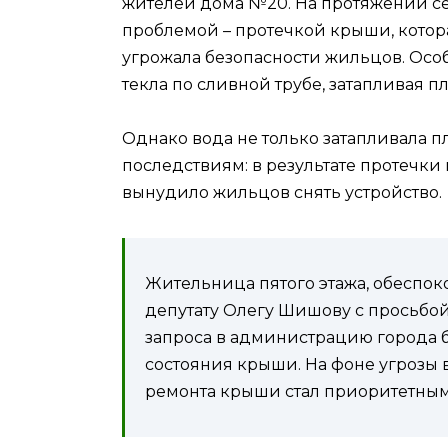
жителей дома №20. На протяжении се
проблемой – протечкой крыши, котора
угрожала безопасности жильцов. Особ
текла по сливной трубе, затапливая п
Однако вода не только затапливала 
последствиям: в результате протечки
вынудило жильцов снять устройство.
Жительница пятого этажа, обеспок
депутату Олегу Шишову с просьбой 
запроса в администрацию города 
состояния крыши. На фоне угрозы 
ремонта крыши стал приоритетным