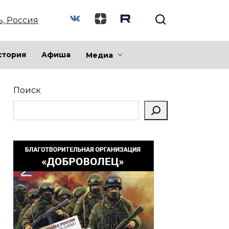
ь, Россия
стория
Афиша
Медиа
Поиск