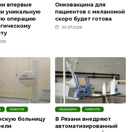
ни впервые
Онковакцина для
и уникальную
пациентов с меланомой
ую операцию
скоро будет готова
огическому
30.07.2026
нту
2026
А
НОВОСТИ
МЕДИЦИНА
НОВОСТИ
нскую больницу
В Рязани внедряют
рели
автоматизированный