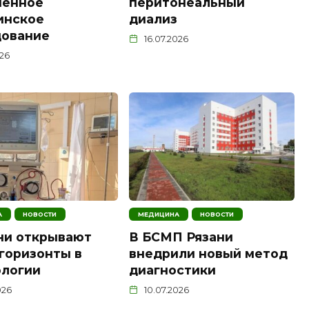
менное
перитонеальный
инское
диализ
дование
16.07.2026
026
А
НОВОСТИ
МЕДИЦИНА
НОВОСТИ
ни открывают
В БСМП Рязани
горизонты в
внедрили новый метод
ологии
диагностики
026
10.07.2026