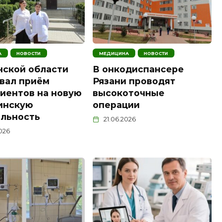
А
НОВОСТИ
МЕДИЦИНА
НОВОСТИ
нской области
В онкодиспансере
вал приём
Рязани проводят
иентов на новую
высокоточные
инскую
операции
льность
21.06.2026
2026