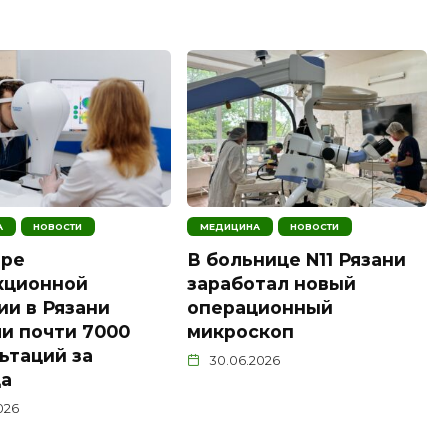
А
НОВОСТИ
МЕДИЦИНА
НОВОСТИ
тре
В больнице N11 Рязани
кционной
заработал новый
ии в Рязани
операционный
и почти 7000
микроскоп
ьтаций за
30.06.2026
да
026