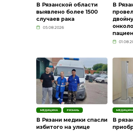
В Рязанской области
В Ряза
выявлено более 1500
провел
случаев рака
двойн
онкол
05.08.2026
пацие
01.08.
МЕДИЦИНА
РЯЗАНЬ
МЕДИЦИН
В Рязани медики спасли
В ряза
избитого на улице
приоб