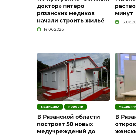
доктор» пятеро
раство
рязанских медиков
минут
начали строить жильё
13.06.2
14.06.2026
МЕДИЦИНА
НОВОСТИ
МЕДИЦИН
В Рязанской области
В Ряза
построят 50 новых
откро
медучреждений до
женски