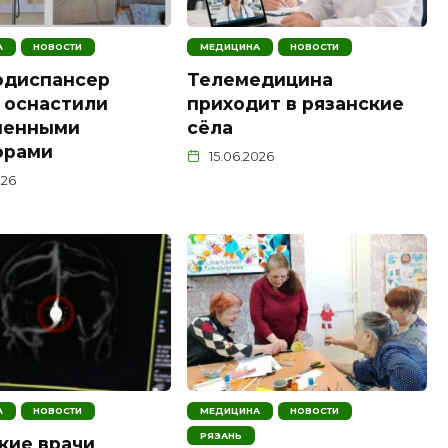
А
НОВОСТИ
МЕДИЦИНА
НОВОСТИ
одиспансер
Телемедицина
 оснастили
приходит в рязанские
менными
сёла
орами
15.06.2026
026
А
НОВОСТИ
МЕДИЦИНА
НОВОСТИ
РЯЗАНЬ
кие врачи