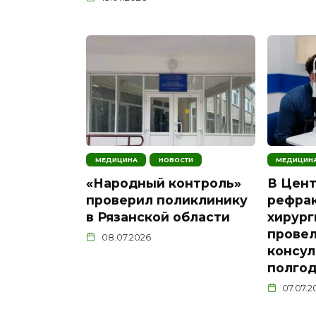
МЕДИЦИНА
НОВОСТИ
МЕДИЦИН
«Народный контроль»
В Цен
проверил поликлинику
рефра
в Рязанской области
хирург
провел
08.07.2026
консул
полго
07.07.2