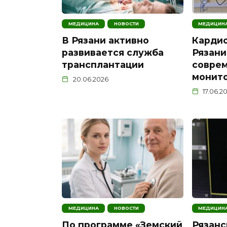
МЕДИЦИНА
НОВОСТИ
МЕДИЦИН
В Рязани активно
Карди
развивается служба
Рязани
трансплантации
совре
монит
20.06.2026
17.06.2
МЕДИЦИНА
НОВОСТИ
МЕДИЦИН
По программе «Земский
Рязанс