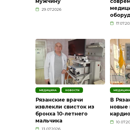
мужчину
совре
медиц
29.07.2026
обору
17.07.2
МЕДИЦИНА
НОВОСТИ
МЕДИЦИН
Рязанские врачи
В Ряза
извлекли свисток из
новые 
бронха 10-летнего
карди
мальчика
10.07.2
13.07.2026