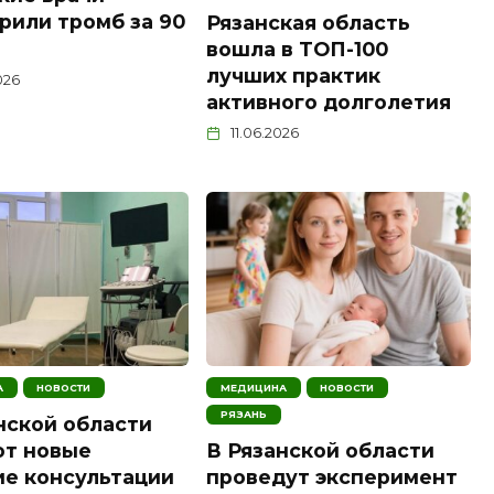
рили тромб за 90
Рязанская область
вошла в ТОП-100
лучших практик
026
активного долголетия
11.06.2026
А
НОВОСТИ
МЕДИЦИНА
НОВОСТИ
РЯЗАНЬ
нской области
ют новые
В Рязанской области
е консультации
проведут эксперимент