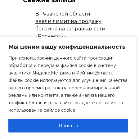
Свежие записи
В Рязанской области
ввели лимит на продажу
бензина на заправках сети
«Роснефть»
06.08.2026
Мы ценим вашу конфиденциальность
Рязанцы просят спилить
При использовании данного сайта происходит
аварийные тополя
обработка и передача файлов cookie в систему
06.08.2026
аналитики Яндекс.Метрика и Рейтинг@mail.ru.
Путин назначил
Файлы cookie используются для улучшения качества
выпускника рязанского
вашего просмотра, показа персонализированной
училища ВДВ
рекламы или контента, а также анализа нашего
замминистра обороны
трафика. Оставаясь на сайте, вы даете согласие на
06.08.2026
использование файлов cookie.
В посёлке Элеватор
отремонтируют дорогу до
Понятно
«Рязаньэлеватора» в
рамках народной