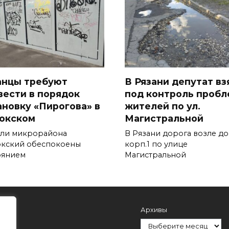
анцы требуют
В Рязани депутат вз
вести в порядок
под контроль пробл
ановку «Пирогова» в
жителей по ул.
окском
Магистральной
ли микрорайона
В Рязани дорога возле до
кский обеспокоены
корп.1 по улице
оянием
Магистральной
Архивы