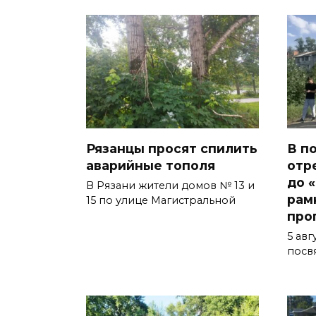
Рязанцы просят спилить
В п
аварийные тополя
отр
до 
В Рязани жители домов № 13 и
рам
15 по улице Магистральной
про
5 авг
посв