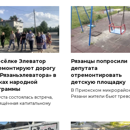
осёлке Элеватор
Рязанцы попросили
емонтируют дорогу
депутата
«Рязаньэлеватора» в
отремонтировать
ках народной
детскую площадку
граммы
В Приокском микрорайо
Рязани жители бьют трев
уста состоялась встреча,
ящённая капитальному