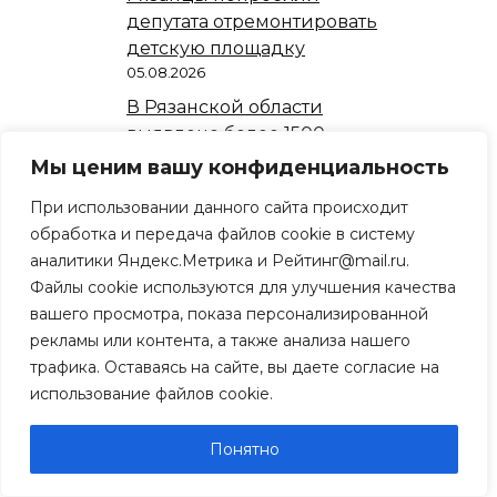
депутата отремонтировать
детскую площадку
05.08.2026
В Рязанской области
выявлено более 1500
случаев рака
Мы ценим вашу конфиденциальность
05.08.2026
При использовании данного сайта происходит
В Рязанской области
обработка и передача файлов cookie в систему
утвердили порядок
аналитики Яндекс.Метрика и Рейтинг@mail.ru.
размещения
Файлы cookie используются для улучшения качества
пострадавших при
вашего просмотра, показа персонализированной
терактах
рекламы или контента, а также анализа нашего
05.08.2026
трафика. Оставаясь на сайте, вы даете согласие на
В Рязани Александр
использование файлов cookie.
Бастрыкин заставил
чиновников услышать
Понятно
жильцов
05.08.2026