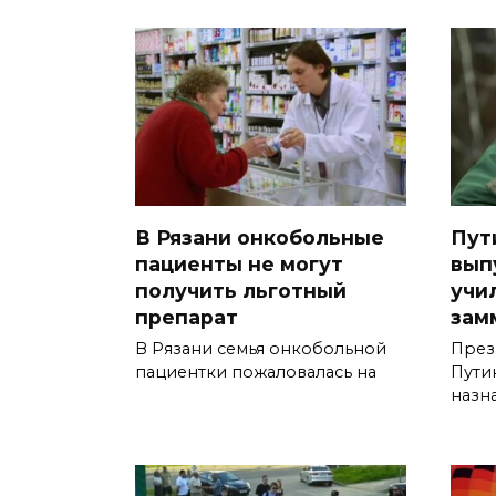
В Рязани онкобольные
Пут
пациенты не могут
вып
получить льготный
учи
препарат
зам
В Рязани семья онкобольной
През
пациентки пожаловалась на
Пути
назн