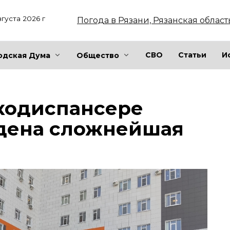
вгуста 2026 г
Погода в Рязани, Рязанская област
СВО
Статьи
И
одская Дума
Общество
кодиспансере
дена сложнейшая