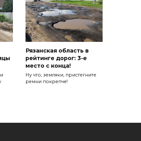
Рязанская область в
ицы
рейтинге дорог: 3-е
место с конца!
ни
Ну что, земляки, пристегните
у
ремни покрепче!