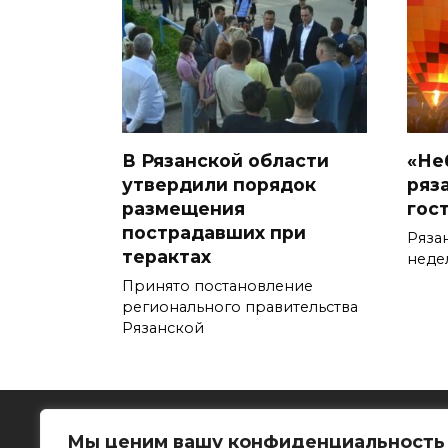
В Рязанской области
«Не
утвердили порядок
ряз
размещения
гос
пострадавших при
Ряза
терактах
недел
Принято постановление
регионального правительства
Рязанской
Мы ценим вашу конфиденциальность