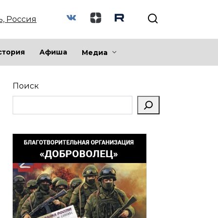
ь, Россия
стория
Афиша
Медиа
Поиск