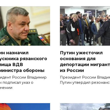
ин назначил
Путин ужесточил
ускника рязанского
основания для
лища ВДВ
депортации мигран
министра обороны
из России
идент России Владимир
Президент России Влади
н подписал указ о
Путин утвердил резонан
ачении