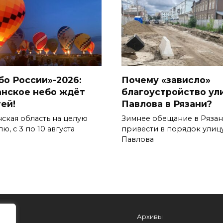
бо России»-2026:
Почему «зависло»
анское небо ждёт
благоустройство ул
тей!
Павлова в Рязани?
нская область на целую
Зимнее обещание в Ряза
ю, с 3 по 10 августа
привести в порядок улиц
Павлова
Архивы