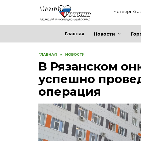
Перейти
к
Четверг 6 а
содержанию
Главная
Новости
Гор
ГЛАВНАЯ
»
НОВОСТИ
В Рязанском он
успешно прове
операция