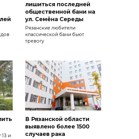
лишиться последней
общественной бани на
блей
ул. Семёна Середы
Рязанские любители
удов
классической бани бьют
тревогу
лить
В Рязанской области
выявлено более 1500
случаев рака
 13 и