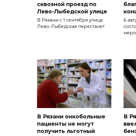
сквозной проезд по
бла
Лево-Лыбедской улице
кон
В Рязани с 1 сентября улица
6 авг
Лево-Лыбедская перестанет
сост
меро
В Рязани онкобольные
В Р
пациенты не могут
вве
получить льготный
бен