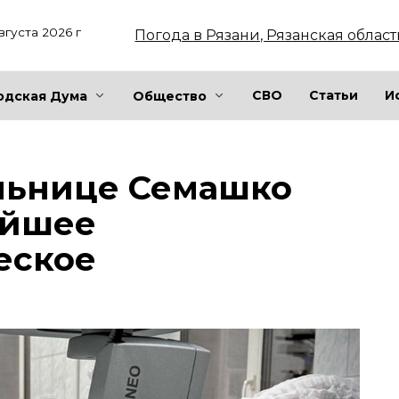
вгуста 2026 г
Погода в Рязани, Рязанская област
СВО
Статьи
И
одская Дума
Общество
ольнице Семашко
ейшее
еское