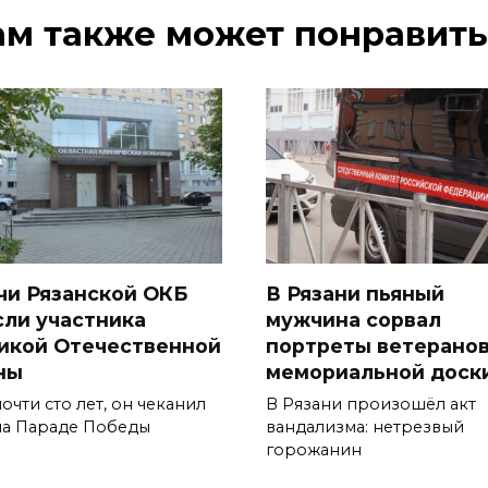
ам также может понравить
чи Рязанской ОКБ
В Рязани пьяный
сли участника
мужчина сорвал
икой Отечественной
портреты ветеранов
ны
мемориальной доск
очти сто лет, он чеканил
В Рязани произошёл акт
на Параде Победы
вандализма: нетрезвый
горожанин