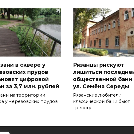
зани в сквере у
Рязанцы рискуют
езовских прудов
лишиться последне
ановят цифровой
общественной бани 
н за 3,7 млн. рублей
ул. Семёна Середы
зани на территории
Рязанские любители
ра у Черезовских прудов
классической бани бьют
тревогу