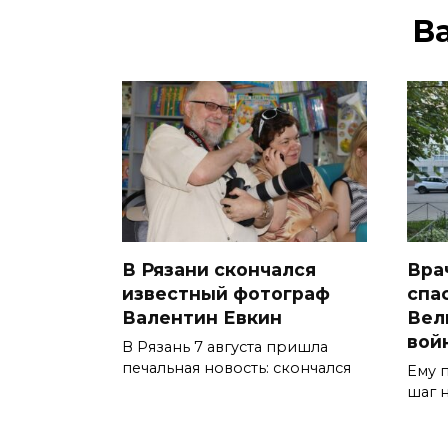
В
В Рязани скончался
Вра
известный фотограф
спа
Валентин Евкин
Вел
вой
В Рязань 7 августа пришла
печальная новость: скончался
Ему п
шаг 