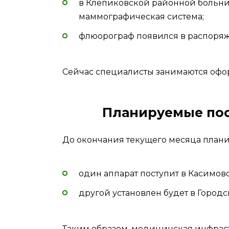
в Клепиковской районной больни
маммографическая система;
флюорограф появился в распоря
Сейчас специалисты занимаются оф
Планируемые пос
До окончания текущего месяца плани
один аппарат поступит в Касимов
другой установлен будет в Город
Таким образом, медицинская инфраст