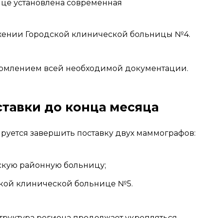
це установлена современная
жении Городской клинической больницы №4.
ормлением всей необходимой документации.
тавки до конца месяца
руется завершить поставку двух маммографов:
скую районную больницу;
ской клинической больнице №5.
руктура региона продолжает укрепляться