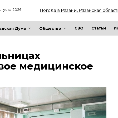
вгуста 2026 г
Погода в Рязани, Рязанская област
СВО
Статьи
И
одская Дума
Общество
льницах
овое медицинское