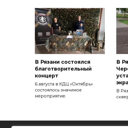
В Рязани состоялся
В Ря
благотворительный
Чер
концерт
уст
экра
6 августа в КДЦ «Октябрь»
состоялось значимое
В Ря
мероприятие.
скве