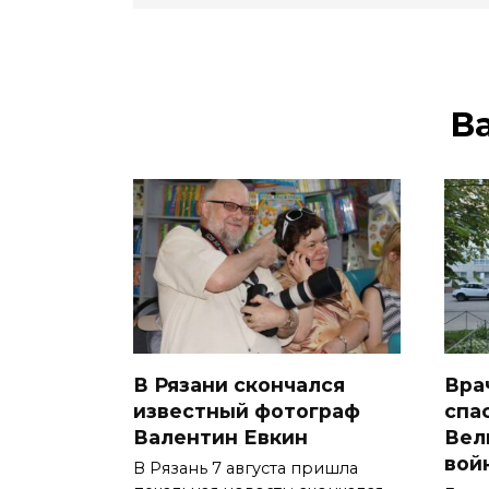
В
В Рязани скончался
Вра
известный фотограф
спа
Валентин Евкин
Вел
вой
В Рязань 7 августа пришла