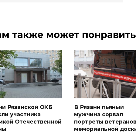
ам также может понравить
чи Рязанской ОКБ
В Рязани пьяный
сли участника
мужчина сорвал
икой Отечественной
портреты ветеранов
ны
мемориальной доск