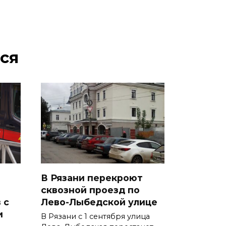
ся
В Рязани перекроют
сквозной проезд по
 с
Лево-Лыбедской улице
и
В Рязани с 1 сентября улица