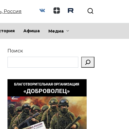
ь, Россия
стория
Афиша
Медиа
Поиск