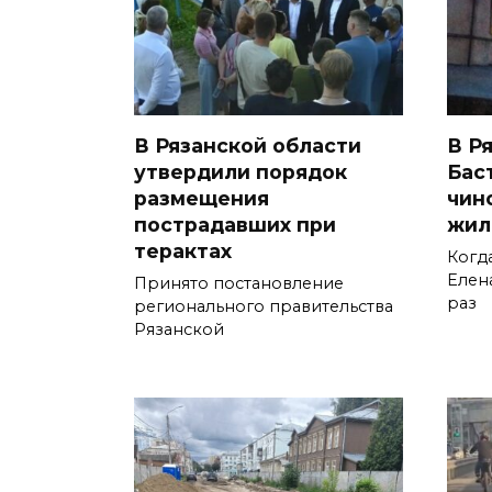
В Рязанской области
В Р
утвердили порядок
Бас
размещения
чин
пострадавших при
жил
терактах
Когд
Елен
Принято постановление
раз
регионального правительства
Рязанской