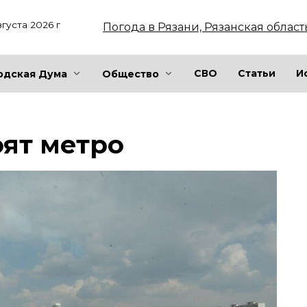
вгуста 2026 г
Погода в Рязани, Рязанская област
СВО
Статьи
И
одская Дума
Общество
оят метро