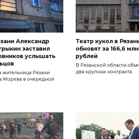
язани Александр
Театр кукол в Рязан
трыкин заставил
обновят за 166,6 млн
овников услышать
рублей
ьцов
В Рязанской области объ
два крупных контракта
а жительница Рязани
а Морева в очередной