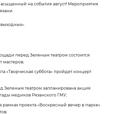
насыщенный на события август! Мероприятия
язани.
выходных».
0 на площади перед Зеленым театром состоится
т мастеров;
оекта «Творческая суббота» пройдет концерт
ред Зеленым театром запланирована акция
игады медиков Рязанского ГМУ;
ре в рамках проекта «Воскресный вечер в парке»
тов;