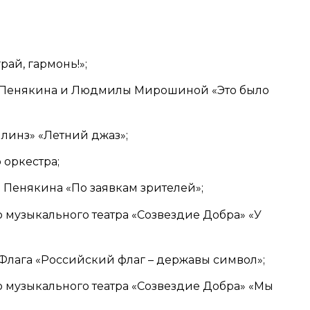
рай, гармонь!»;
лая Пенякина и Людмилы Мирошиной «Это было
илинз» «Летний джаз»;
о оркестра;
я Пенякина «По заявкам зрителей»;
го музыкального театра «Созвездие Добра» «У
ю Флага «Российский флаг – державы символ»;
ого музыкального театра «Созвездие Добра» «Мы