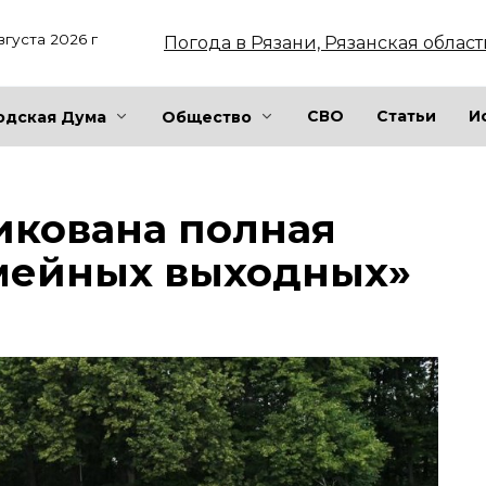
вгуста 2026 г
Погода в Рязани, Рязанская област
СВО
Статьи
И
одская Дума
Общество
икована полная
мейных выходных»