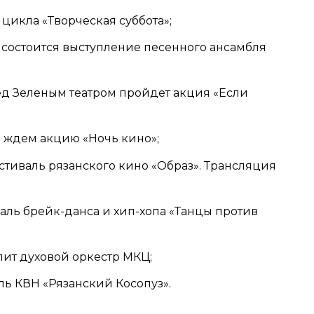
з цикла «Творческая суббота»;
ре состоится выступление песенного ансамбля
ред Зеленым театром пройдет акция «Если
ре ждем акцию «Ночь кино»;
фестиваль рязанского кино «Образ». Трансляция
иваль брейк-данса и хип-хопа «Танцы против
упит духовой оркестр МКЦ;
аль КВН «Рязанский Косопуз».