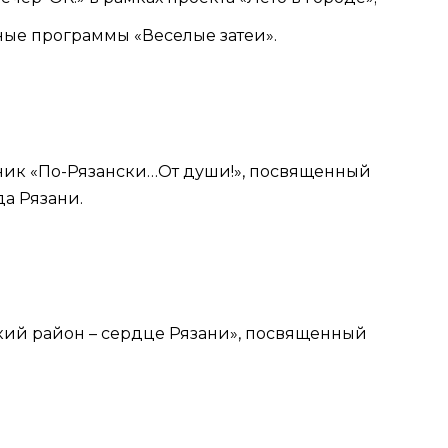
онные программы «Веселые затеи».
здник «По-Рязански…От души!», посвященный
да Рязани.
а
тский район – сердце Рязани», посвященный