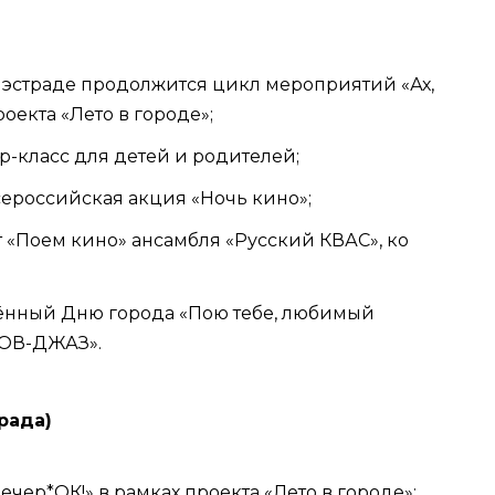
етней эстраде продолжится цикл мероприятий «Ах,
оекта «Лето в городе»;
тер-класс для детей и родителей;
Всероссийская акция «Ночь кино»;
рт «Поем кино» ансамбля «Русский КВАС», ко
ящённый Дню города «Пою тебе, любимый
МОВ-ДЖАЗ».
рада)
ий вечер*ОК!» в рамках проекта «Лето в городе»;