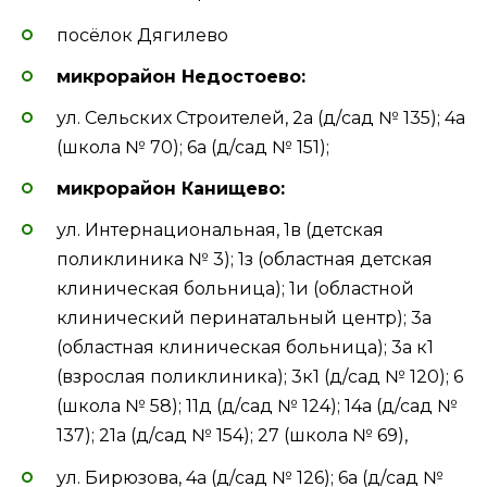
посёлок Дягилево
микрорайон Недостоево:
ул. Сельских Строителей, 2а (д/сад № 135); 4а
(школа № 70); 6а (д/сад № 151);
микрорайон Канищево:
ул. Интернациональная, 1в (детская
поликлиника № 3); 1з (областная детская
клиническая больница); 1и (областной
клинический перинатальный центр); 3а
(областная клиническая больница); 3а к1
(взрослая поликлиника); 3к1 (д/сад № 120); 6
(школа № 58); 11д (д/сад № 124); 14а (д/сад №
137); 21а (д/сад № 154); 27 (школа № 69),
ул. Бирюзова, 4а (д/сад № 126); 6а (д/сад №