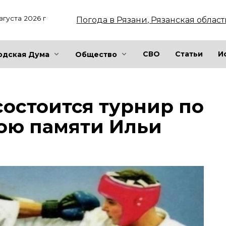
вгуста 2026 г
Погода в Рязани, Рязанская област
СВО
Статьи
И
одская Дума
Общество
состоится турнир по
ою памяти Ильи