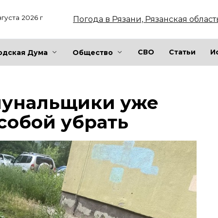
вгуста 2026 г
Погода в Рязани, Рязанская област
СВО
Статьи
И
одская Дума
Общество
мунальщики уже
 собой убрать