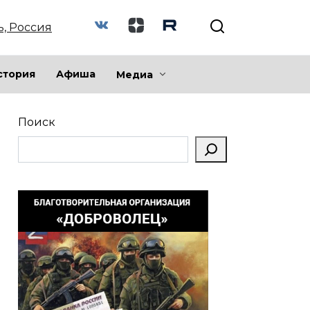
ь, Россия
стория
Афиша
Медиа
Поиск