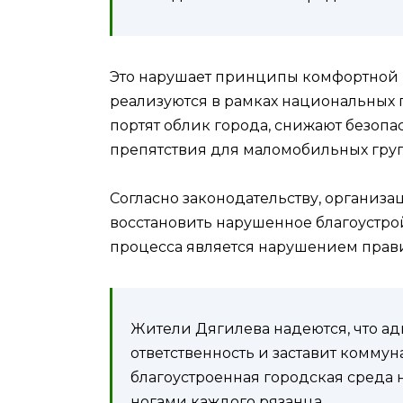
Это нарушает принципы комфортной 
реализуются в рамках национальных 
портят облик города, снижают безоп
препятствия для маломобильных груп
Согласно законодательству, организ
восстановить нарушенное благоустрой
процесса является нарушением прав
Жители Дягилева надеются, что а
ответственность и заставит комму
благоустроенная городская среда н
ногами каждого рязанца.