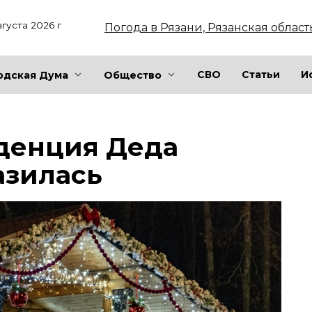
вгуста 2026 г
Погода в Рязани, Рязанская област
СВО
Статьи
И
одская Дума
Общество
денция Деда
азилась