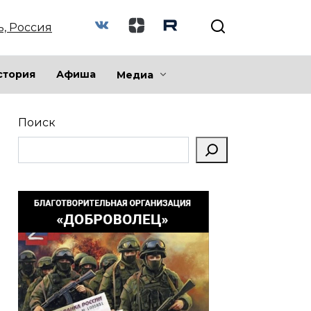
ь, Россия
стория
Афиша
Медиа
Поиск