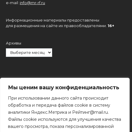
e-mail:
info@mr-rf.ru
Информационные материалы предоставлены
для размещения на сайте их правообладателями.
16+
Архивы
Рубрики
Мы ценим вашу конфиденциальность
При использовании данного сайта происходит
обработка и передача файлов cookie в систему
аналитики Яндекс.Метрика и Рейтинг@mail.ru.
Файлы cookie используются для улучшения качества
Поиск
вашего просмотра, показа персонализированной