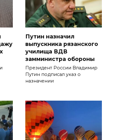
и
Путин назначил
дажу
выпускника рязанского
х
училища ВДВ
замминистра обороны
и
Президент России Владимир
Путин подписал указ о
назначении