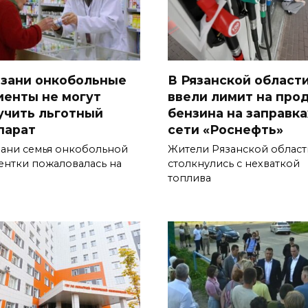
язани онкобольные
В Рязанской област
иенты не могут
ввели лимит на про
учить льготный
бензина на заправка
парат
сети «Роснефть»
зани семья онкобольной
Жители Рязанской област
ентки пожаловалась на
столкнулись с нехваткой
топлива