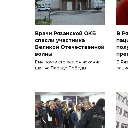
Врачи Рязанской ОКБ
В Р
спасли участника
пац
Великой Отечественной
пол
войны
пре
Ему почти сто лет, он чеканил
В Ря
шаг на Параде Победы
паци