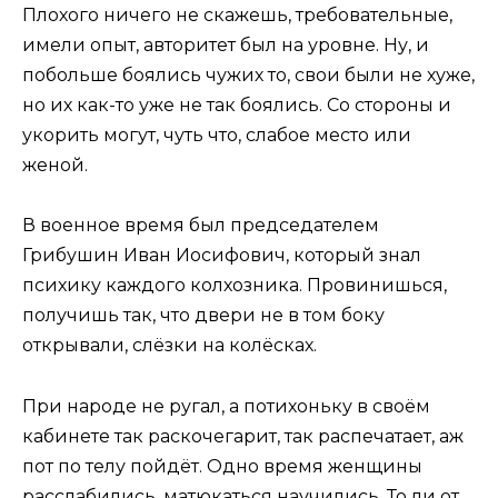
Плохого ничего не скажешь, требовательные,
имели опыт, авторитет был на уровне. Ну, и
побольше боялись чужих то, свои были не хуже,
но их как-то уже не так боялись. Со стороны и
укорить могут, чуть что, слабое место или
женой.
В военное время был председателем
Грибушин Иван Иосифович, который знал
психику каждого колхозника. Провинишься,
получишь так, что двери не в том боку
открывали, слёзки на колёсках.
При народе не ругал, а потихоньку в своём
кабинете так раскочегарит, так распечатает, аж
пот по телу пойдёт. Одно время женщины
расслабились, матюкаться научились. То ли от