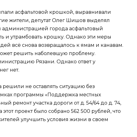
сыпали асфальтовой крошкой, выравнивали
огие жители, депутат Олег Шишов выделял
й администрацией города асфальтовый
ять и утрамбовать крошку. Однако эти меры
ей всё снова возвращалось к ямам и канавам.
может решить наболевшую проблему.
инистрацию Рязани. Однако ответ у
ег нет.
 решили не оставлять ситуацию без
рамках программы «Поддержка местных
й ремонт участка дороги от д. 54/64 до д. 74,
этот проект было собрано 562 500 рублей, что
жителей улучшить условия жизни в своем