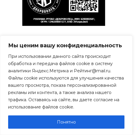
Свежие записи
Мы ценим вашу конфиденциальность
Рязанцы рискуют
При использовании данного сайта происходит
лишиться последней
обработка и передача файлов cookie в систему
общественной бани на ул.
аналитики Яндекс.Метрика и Рейтинг@mail.ru.
Семёна Середы
Файлы cookie используются для улучшения качества
07.08.2026
вашего просмотра, показа персонализированной
рекламы или контента, а также анализа нашего
В Рязани онкобольные
трафика. Оставаясь на сайте, вы даете согласие на
пациенты не могут
использование файлов cookie.
получить льготный
препарат
06.08.2026
Понятно
В Рязанской области