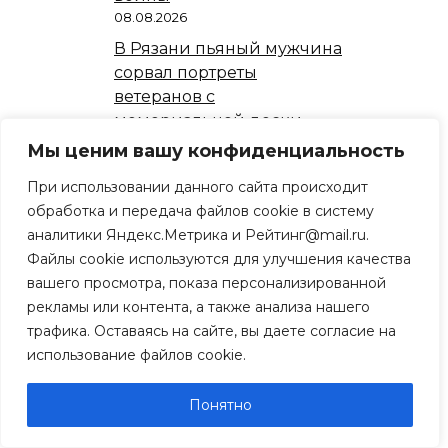
08.08.2026
В Рязани пьяный мужчина
сорвал портреты
ветеранов с
мемориальной доски
08.08.2026
Мы ценим вашу конфиденциальность
В Рязани перекроют
При использовании данного сайта происходит
сквозной проезд по Лево-
обработка и передача файлов cookie в систему
Лыбедской улице
аналитики Яндекс.Метрика и Рейтинг@mail.ru.
07.08.2026
Файлы cookie используются для улучшения качества
В Рязани состоялся
вашего просмотра, показа персонализированной
благотворительный
рекламы или контента, а также анализа нашего
концерт
трафика. Оставаясь на сайте, вы даете согласие на
07.08.2026
использование файлов cookie.
Понятно