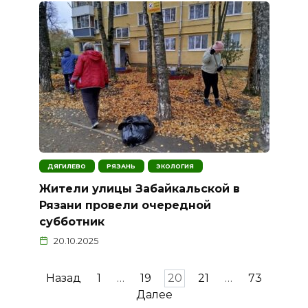
ДЯГИЛЕВО
РЯЗАНЬ
ЭКОЛОГИЯ
Жители улицы Забайкальской в
Рязани провели очередной
субботник
20.10.2025
Пагинация
Назад
1
…
19
20
21
…
73
записей
Далее