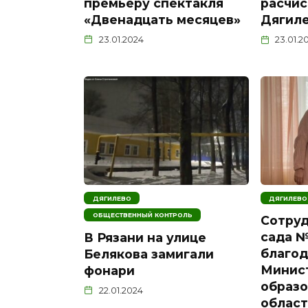
премьеру спектакля
расчис
«Двенадцать месяцев»
Дягил
23.01.2024
23.01.2
ДЯГИЛЕВО
ДЯГИЛЕВО
ОБЩЕСТВЕННЫЙ КОНТРОЛЬ
Сотруд
сада №
В Рязани на улице
благо
Белякова замигали
Минис
фонари
образо
22.01.2024
облас