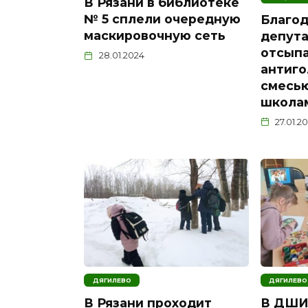
В Рязани в библиотеке
№ 5 сплели очередную
Благо
маскировочную сеть
депута
отсып
28.01.2024
антиг
смесью
школа
27.01.2
ДЯГИЛЕВО
ДЯГИЛЕВО
В Рязани проходит
В ДШИ