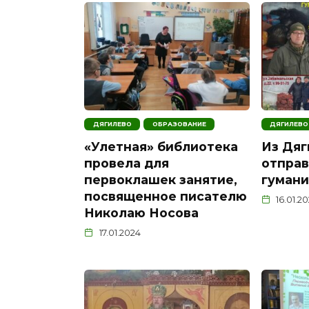
ДЯГИЛЕВО
ОБРАЗОВАНИЕ
ДЯГИЛЕВО
«Улетная» библиотека
Из Дяг
провела для
отправ
первоклашек занятие,
гумани
посвященное писателю
16.01.2
Николаю Носова
17.01.2024