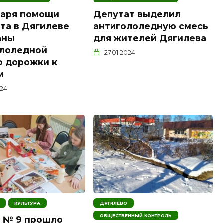
даря помощи
Депутат выделил
та в Дягилеве
антигололедную смесь
аны
для жителей Дягилева
ололедной
27.01.2024
 дорожки к
м
024
КУЛЬТУРА
ДЯГИЛЕВО
ОБЩЕСТВЕННЫЙ КОНТРОЛЬ
 № 9 прошло