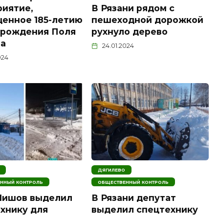
иятие,
В Рязани рядом с
енное 185-летию
пешеходной дорожкой
 рождения Поля
рухнуло дерево
на
24.01.2024
024
ДЯГИЛЕВО
ННЫЙ КОНТРОЛЬ
ОБЩЕСТВЕННЫЙ КОНТРОЛЬ
Шишов выделил
В Рязани депутат
хнику для
выделил спецтехнику