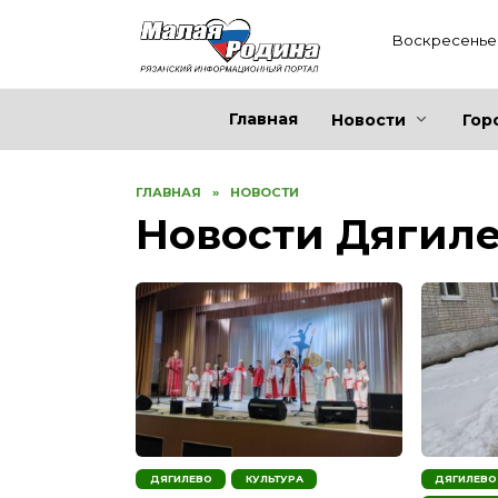
Перейти
к
Воскресенье 
содержанию
Главная
Новости
Гор
ГЛАВНАЯ
»
НОВОСТИ
Новости Дягил
ДЯГИЛЕВО
КУЛЬТУРА
ДЯГИЛЕВО