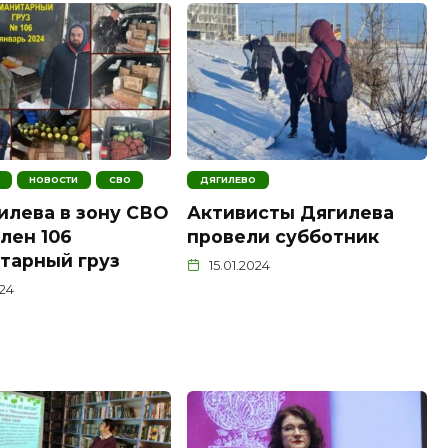
НОВОСТИ
СВО
ДЯГИЛЕВО
илева в зону СВО
Активисты Дягилева
лен 106
провели субботник
тарный груз
15.01.2024
024