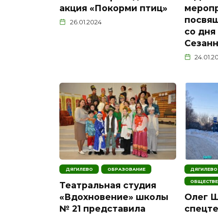
акция «Покорми птиц»
меропр
посвящ
26.01.2024
со дня
Сезан
24.01.2
ДЯГИЛЕВО
ОБРАЗОВАНИЕ
ДЯГИЛЕВО
ОБЩЕСТВЕ
Театральная студия
«Вдохновение» школы
Олег 
№ 21 представила
спецте