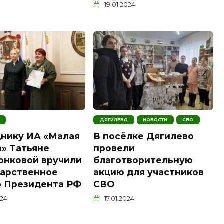
19.01.2024
ДЯГИЛЕВО
НОВОСТИ
СВО
нику ИА «Малая
В посёлке Дягилево
» Татьяне
провели
онковой вручили
благотворительную
дарственное
акцию для участников
о Президента РФ
СВО
024
17.01.2024