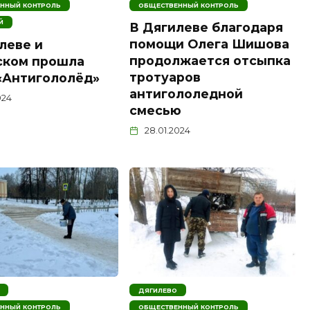
ННЫЙ КОНТРОЛЬ
ОБЩЕСТВЕННЫЙ КОНТРОЛЬ
Й
В Дягилеве благодаря
помощи Олега Шишова
леве и
продолжается отсыпка
ском прошла
тротуаров
«Антигололёд»
антигололедной
024
смесью
28.01.2024
ДЯГИЛЕВО
ННЫЙ КОНТРОЛЬ
ОБЩЕСТВЕННЫЙ КОНТРОЛЬ