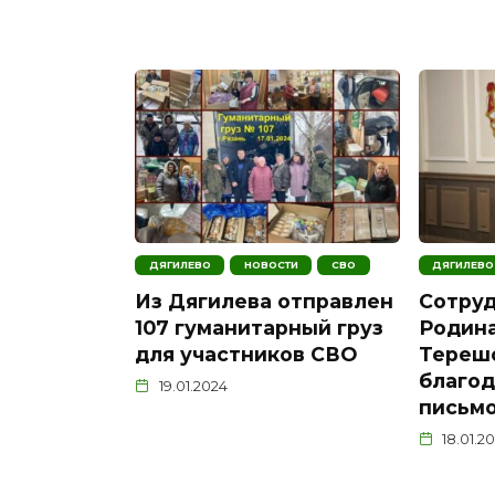
ДЯГИЛЕВО
НОВОСТИ
СВО
ДЯГИЛЕВО
Из Дягилева отправлен
Сотруд
107 гуманитарный груз
Родина
для участников СВО
Тереш
благо
19.01.2024
письм
18.01.2