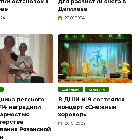
тки остановок в
для расчистки снега в
еве
Дягилеве
024
22.01.2024
ДЯГИЛЕВО
КУЛЬТУРА
ника детского
В ДШИ №9 состоялся
14 наградили
концерт «Снежный
дарностью
хоровод»
терства
20.01.2024
вания Рязанской
ти