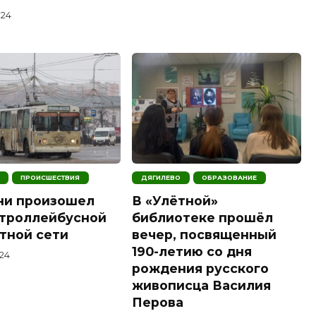
024
ПРОИСШЕСТВИЯ
ДЯГИЛЕВО
ОБРАЗОВАНИЕ
ни произошел
В «Улётной»
 троллейбусной
библиотеке прошёл
тной сети
вечер, посвященный
190-летию со дня
024
рождения русского
живописца Василия
Перова