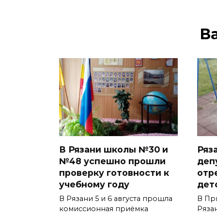
В
В Рязани школы №30 и
Ряз
№48 успешно прошли
деп
проверку готовности к
отр
учебному году
дет
В Рязани 5 и 6 августа прошла
В Пр
комиссионная приёмка
Ряза