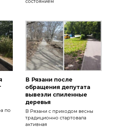
состоянием
я
В Рязани после
т
обращения депутата
вывезли спиленные
деревья
а по
В Рязани с приходом весны
традиционно стартовала
активная