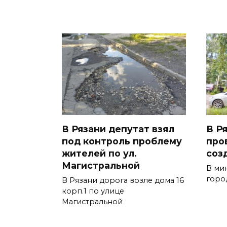
В Рязани депутат взял
В Р
под контроль проблему
про
жителей по ул.
соз
Магистральной
В ми
горо
В Рязани дорога возле дома 16
корп.1 по улице
Магистральной