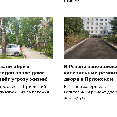
Шишов
язани обрыв
В Рязани завершилс
водов возле дома
капитальный ремон
даёт угрозу жизни!
двора в Приокском
крорайоне Приокский
В Рязани завершился
да Рязани из-за падения
капитальный ремонт двор
адресу: ул.