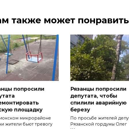
ам также может понравить
анцы попросили
Рязанцы попросили
утата
депутата, чтобы
емонтировать
спилили аварийную
скую площадку
березу
иокском микрорайоне
По просьбе жителей депу
ни жители бьют тревогу
Рязанской гордумы Олег