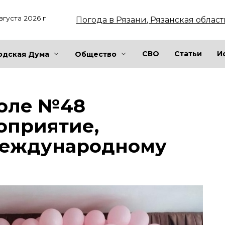
вгуста 2026 г
Погода в Рязани, Рязанская област
СВО
Статьи
И
одская Дума
Общество
коле №48
оприятие,
Международному