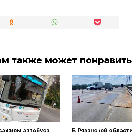
ам также может понравить
сажиры автобуса
В Рязанской област