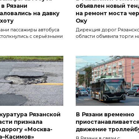
 в Рязани
объявлен новый тен
аловались на давку
на ремонт моста че
ухоту
Оку
зани пассажиры автобуса
Дирекция дорог Рязанск
столкнулись с серьёзными
области объявила торги н
куратура Рязанской
В Рязани временно
асти признала
приостанавливаетс
одорогу «Москва-
движение троллейб
а–Касимов»
В Рязани в связи с