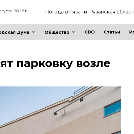
вгуста 2026 г
Погода в Рязани, Рязанская област
СВО
Статьи
И
одская Дума
Общество
тят парковку возле