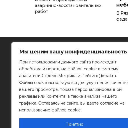
неб
аварийно-восстановительных
работ
В Ря
феде
Мы ценим вашу конфиденциальность
При использовании данного сайта происходит
обработка и передача файлов cookie в систему
Рязанское информационное агентство
аналитики Яндекс.Метрика и Рейтинг@mail.ru.
Файлы cookie используются для улучшения качеств
390023, г. Рязань, ул. Горького, д. 32
Телефон: 8 (4912) 46-34-04
вашего просмотра, показа персонализированной
e-mail:
info@mr-rf.ru
рекламы или контента, а также анализа нашего
трафика. Оставаясь на сайте, вы даете согласие на
Информационные материалы предоставлены
для размещения на сайте их правообладателя
использование файлов cookie.
Понятно