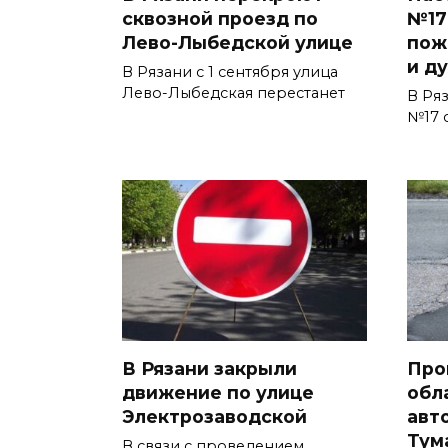
сквозной проезд по
№17
Лево-Лыбедской улице
пож
и д
В Рязани с 1 сентября улица
Лево-Лыбедская перестанет
В Ря
№17 
В Рязани закрыли
Про
движение по улице
обл
Электрозаводской
авт
Тум
В связи с проведением