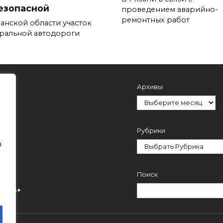
езопасной
проведением аварийно-
ремонтных работ
занской области участок
ральной автодороги
Архивы
Рубрики
а
Поиск
ми.
16+