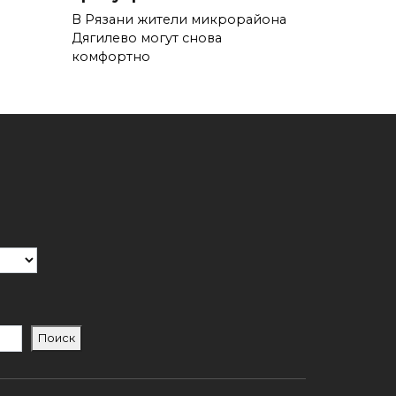
В Рязани жители микрорайона
Дягилево могут снова
комфортно
Поиск