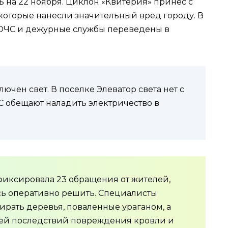
 на 22 ноября. Циклон «Квитерия» принес с
 которые нанесли значительный вред городу. В
ГОЧС и дежурные службы переведены в
ючен свет. В поселке Элеватор света нет с
ЭС обещают наладить электричество в
фиксировала 23 обращения от жителей,
сь оперативно решить. Специалисты
ирать деревья, поваленные ураганом, а
ей последствий повреждения кровли и