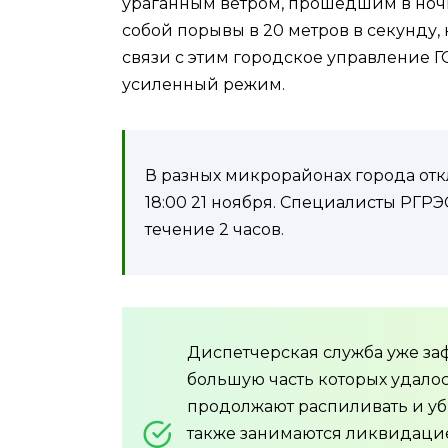
ураганным ветром, прошедшим в ночь
собой порывы в 20 метров в секунду,
связи с этим городское управление 
усиленный режим.
В разных микрорайонах города откл
18:00 21 ноября. Специалисты РГР
течение 2 часов.
Диспетчерская служба уже за
большую часть которых удало
продолжают распиливать и уб
также занимаются ликвидаци