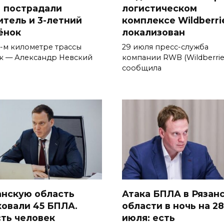
 пострадали
логистическом
итель и 3-летний
комплексе Wildberri
ёнок
локализован
3-м километре трассы
29 июля пресс-служба
к — Александр Невский
компании RWB (Wildberrie
сообщила
анскую область
Атака БПЛА в Рязан
ковали 45 БПЛА.
области в ночь на 28
ть человек
июля: есть