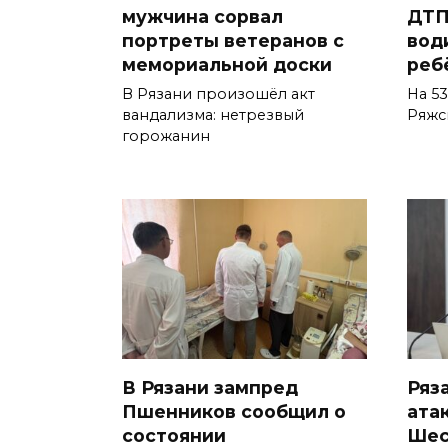
мужчина сорвал
ДТП
портреты ветеранов с
вод
мемориальной доски
реб
В Рязани произошёл акт
На 5
вандализма: нетрезвый
Ряжс
горожанин
В Рязани зампред
Ряз
Пшенников сообщил о
ата
состоянии
Шес