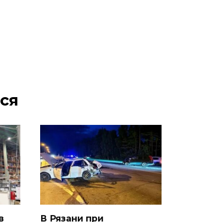
ся
в
В Рязани при