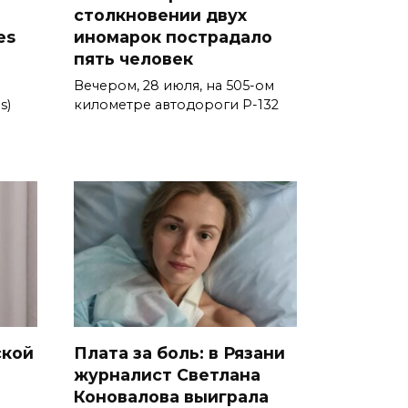
столкновении двух
es
иномарок пострадало
пять человек
Вечером, 28 июля, на 505-ом
s)
километре автодороги Р-132
ской
Плата за боль: в Рязани
журналист Светлана
Коновалова выиграла