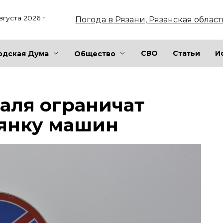
вгуста 2026 г
Погода в Рязани, Рязанская област
СВО
Статьи
И
одская Дума
Общество
раля ограничат
оянку машин