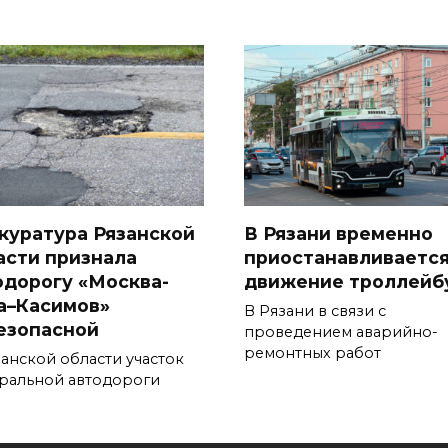
куратура Рязанской
В Рязани временно
асти признала
приостанавливаетс
одорогу «Москва-
движение троллейб
а–Касимов»
В Рязани в связи с
езопасной
проведением аварийно-
ремонтных работ
занской области участок
ральной автодороги