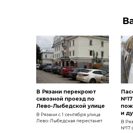
В
В Рязани перекроют
Пас
сквозной проезд по
№17
Лево-Лыбедской улице
пож
и д
В Рязани с 1 сентября улица
Лево-Лыбедская перестанет
В Ря
№17 