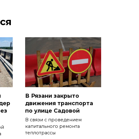
ся
и
В Рязани закрыто
дер
движения транспорта
рез
по улице Садовой
В связи с проведением
капитального ремонта
ой
теплотрассы
а