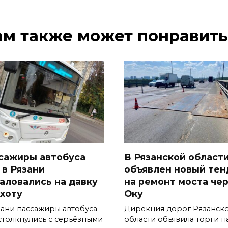
ам также может понравить
сажиры автобуса
В Рязанской област
 в Рязани
объявлен новый тен
аловались на давку
на ремонт моста че
ухоту
Оку
зани пассажиры автобуса
Дирекция дорог Рязанск
столкнулись с серьёзными
области объявила торги н