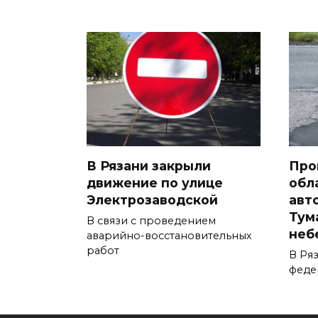
В Рязани закрыли
Про
движение по улице
обл
Электрозаводской
авт
Тум
В связи с проведением
неб
аварийно-восстановительных
работ
В Ря
феде