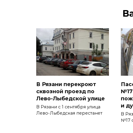
В
В Рязани перекроют
Пас
сквозной проезд по
№17
Лево-Лыбедской улице
пож
и д
В Рязани с 1 сентября улица
Лево-Лыбедская перестанет
В Ря
№17 