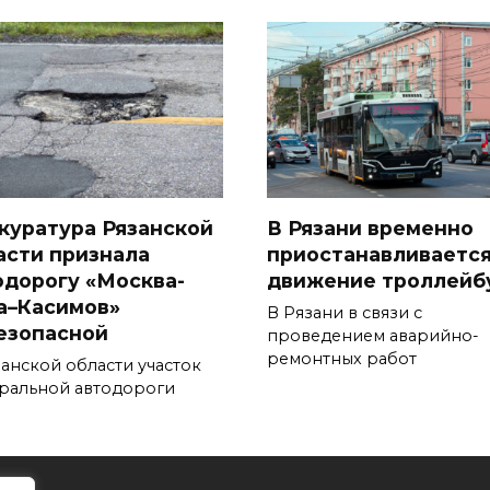
куратура Рязанской
В Рязани временно
асти признала
приостанавливаетс
одорогу «Москва-
движение троллейб
а–Касимов»
В Рязани в связи с
езопасной
проведением аварийно-
ремонтных работ
занской области участок
ральной автодороги