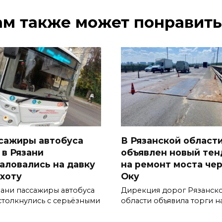
ам также может понравить
сажиры автобуса
В Рязанской област
 в Рязани
объявлен новый тен
аловались на давку
на ремонт моста че
ухоту
Оку
зани пассажиры автобуса
Дирекция дорог Рязанск
столкнулись с серьёзными
области объявила торги н