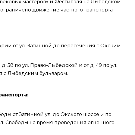
вековых мастеров» и Фестиваля на Лыбедском
 ограничено движение частного транспорта.
итории от ул. Затинной до пересечения с Окским
о д. 58 по ул. Право-Лыбедской и от д. 49 по ул.
я с Лыбедским бульваром.
ранспорта:
ободы от Затинной ул. до Окского шоссе и по
 ул. Свободы на время проведения огненного