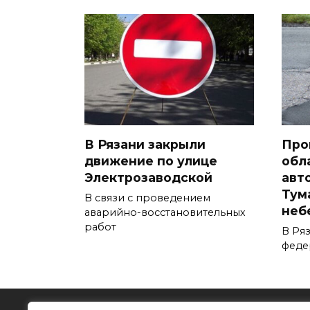
В Рязани закрыли
Про
движение по улице
обл
Электрозаводской
авт
Тум
В связи с проведением
неб
аварийно-восстановительных
работ
В Ря
феде