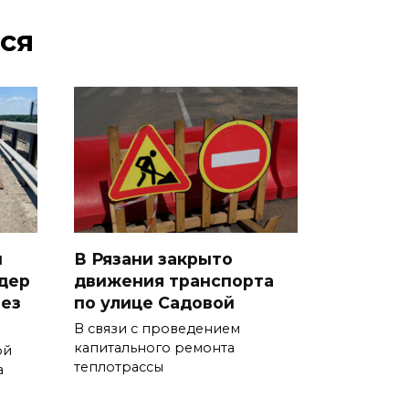
ся
и
В Рязани закрыто
дер
движения транспорта
рез
по улице Садовой
В связи с проведением
капитального ремонта
ой
теплотрассы
а