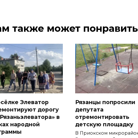
ам также может понравить
осёлке Элеватор
Рязанцы попросили
емонтируют дорогу
депутата
«Рязаньэлеватора» в
отремонтировать
ках народной
детскую площадку
граммы
В Приокском микрорайо