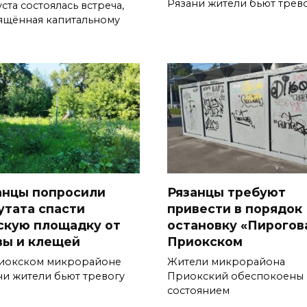
Рязани жители бьют трев
уста состоялась встреча,
ящённая капитальному
анцы попросили
Рязанцы требуют
утата спасти
привести в порядок
скую площадку от
остановку «Пирогов
вы и клещей
Приокском
иокском микрорайоне
Жители микрорайона
ни жители бьют тревогу
Приокский обеспокоены
состоянием