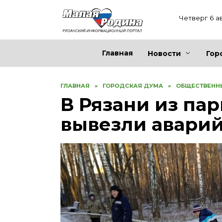
Перейти
к
Четверг 6 а
содержанию
Главная
Новости
Гор
ГЛАВНАЯ
»
ГОРОДСКАЯ ДУМА
»
ОБЩЕСТВЕНН
В Рязани из па
вывезли авари