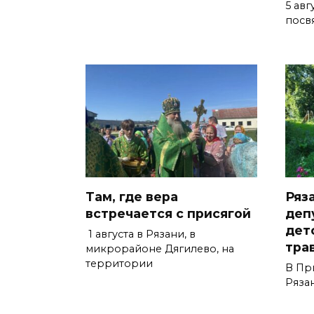
5 авг
посв
Там, где вера
Ряз
встречается с присягой
деп
дет
1 августа в Рязани, в
тра
микрорайоне Дягилево, на
территории
В Пр
Ряза