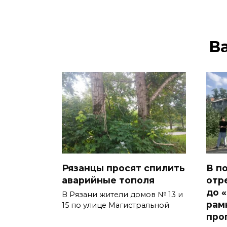
В
Рязанцы просят спилить
В п
аварийные тополя
отр
до 
В Рязани жители домов № 13 и
рам
15 по улице Магистральной
про