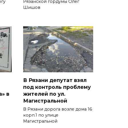
огу
Рязанской гордумы Олег
Шишов
В Рязани депутат взял
под контроль проблему
а» в
жителей по ул.
Магистральной
В Рязани дорога возле дома 16
корп.1 по улице
Магистральной