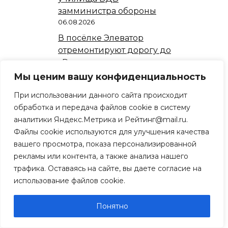
замминистра обороны
06.08.2026
В посёлке Элеватор
отремонтируют дорогу до
«Рязаньэлеватора» в
рамках народной
Мы ценим вашу конфиденциальность
программы
При использовании данного сайта происходит
06.08.2026
обработка и передача файлов cookie в систему
Путин ужесточил
аналитики Яндекс.Метрика и Рейтинг@mail.ru.
основания для
Файлы cookie используются для улучшения качества
депортации мигрантов из
вашего просмотра, показа персонализированной
России
рекламы или контента, а также анализа нашего
05.08.2026
трафика. Оставаясь на сайте, вы даете согласие на
Рязанцы попросили
использование файлов cookie.
депутата отремонтировать
детскую площадку
Понятно
05.08.2026