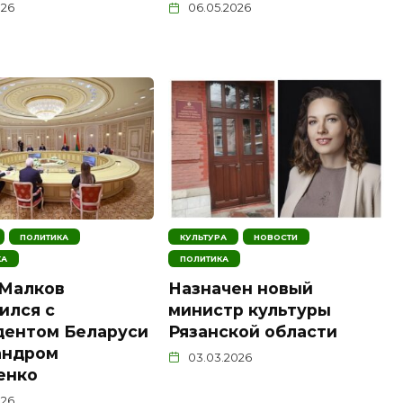
026
06.05.2026
ПОЛИТИКА
КУЛЬТУРА
НОВОСТИ
КА
ПОЛИТИКА
 Малков
Назначен новый
ился с
министр культуры
дентом Беларуси
Рязанской области
андром
03.03.2026
енко
026