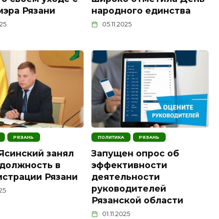
мэра Рязани
народного единства
025
05.11.2025
РЯЗАНЬ
ПОЛИТИКА
РЯЗАНЬ
Ясинский занял
Запущен опрос об
должность в
эффективности
страции Рязани
деятельности
руководителей
025
Рязанской области
01.11.2025