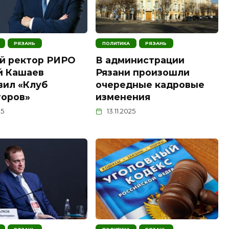
РЯЗАНЬ
ПОЛИТИКА
РЯЗАНЬ
й ректор РИРО
В администрации
й Кашаев
Рязани произошли
вил «Клуб
очередные кадровые
торов»
изменения
25
13.11.2025