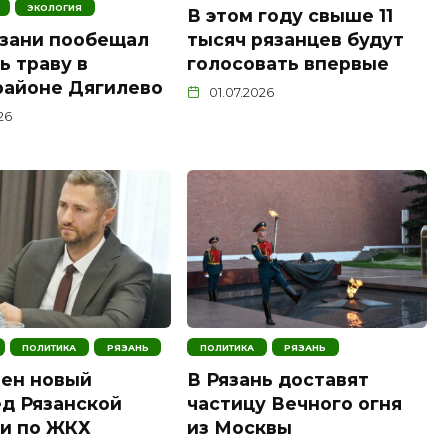
ЭКОЛОГИЯ
В этом году свыше 11
тысяч рязанцев будут
зани пообещал
голосовать впервые
ь траву в
районе Дягилево
01.07.2026
026
ПОЛИТИКА
РЯЗАНЬ
ПОЛИТИКА
РЯЗАНЬ
ен новый
В Рязань доставят
д Рязанской
частицу Вечного огня
и по ЖКХ
из Москвы