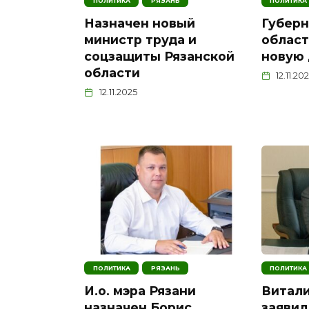
ПОЛИТИКА
РЯЗАНЬ
ПОЛИТИКА
Назначен новый
Губерн
министр труда и
област
соцзащиты Рязанской
новую
области
12.11.20
12.11.2025
ПОЛИТИКА
РЯЗАНЬ
ПОЛИТИКА
И.о. мэра Рязани
Витал
назначен Борис
заявил