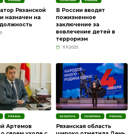
РЯЗАНЬ
ПОЛИТИКА
РЯЗАНЬ
атор Рязанской
В России вводят
и назначен на
пожизненное
 должность
заключение за
вовлечение детей в
25
терроризм
11.11.2025
РЯЗАНЬ
КУЛЬТУРА
ПОЛИТИКА
РЯЗАНЬ
ий Артемов
Рязанская область
 о своем уходе с
широко отметила День