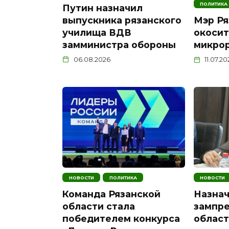
ПОЛИТИКА
Путин назначил
выпускника рязанского
Мэр Ря
училища ВДВ
окосит
замминистра обороны
микро
06.08.2026
11.07.2
НОВОСТИ
ПОЛИТИКА
НОВОСТИ
Команда Рязанской
Назнач
области стала
зампре
победителем конкурса
област