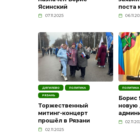
Ясинский
поста 
07.11.2025
06.11.2
ДЯГИЛЕВО
ПОЛИТИКА
ПОЛИТИКА
РЯЗАНЬ
Борис 
новую 
Торжественный
админи
митинг-концерт
прошёл в Рязани
02.11.2
02.11.2025