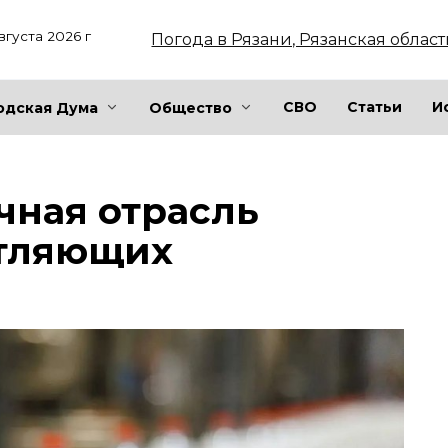
вгуста 2026 г
Погода в Рязани, Рязанская област
СВО
Статьи
И
одская Дума
Общество
чная отрасль
атляющих