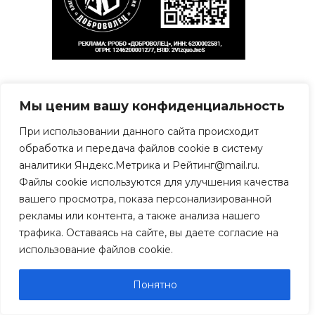
Свежие записи
Мы ценим вашу конфиденциальность
В Рязани скончался
При использовании данного сайта происходит
известный фотограф
обработка и передача файлов cookie в систему
Валентин Евкин
аналитики Яндекс.Метрика и Рейтинг@mail.ru.
08.08.2026
Файлы cookie используются для улучшения качества
вашего просмотра, показа персонализированной
Врачи Рязанской ОКБ
рекламы или контента, а также анализа нашего
спасли участника
трафика. Оставаясь на сайте, вы даете согласие на
Великой Отечественной
использование файлов cookie.
войны
08.08.2026
Понятно
В Рязани пьяный мужчина
сорвал портреты