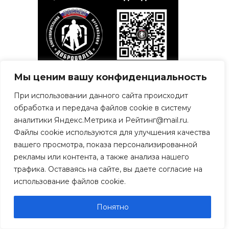
Мы ценим вашу конфиденциальность
При использовании данного сайта происходит
обработка и передача файлов cookie в систему
Свежие записи
аналитики Яндекс.Метрика и Рейтинг@mail.ru.
Файлы cookie используются для улучшения качества
Рязанцы просят спилить
вашего просмотра, показа персонализированной
аварийные тополя
06.08.2026
рекламы или контента, а также анализа нашего
трафика. Оставаясь на сайте, вы даете согласие на
Путин назначил
использование файлов cookie.
выпускника рязанского
училища ВДВ
Понятно
замминистра обороны
06.08.2026