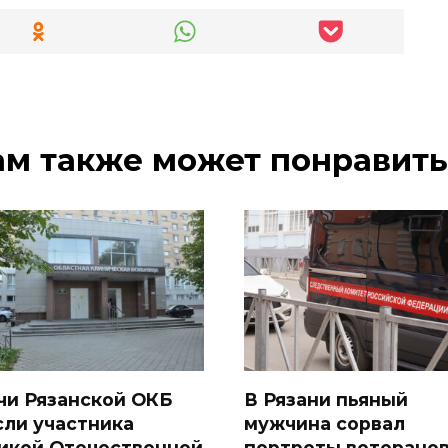
ам также может понравить
чи Рязанской ОКБ
В Рязани пьяный
сли участника
мужчина сорвал
икой Отечественной
портреты ветеранов