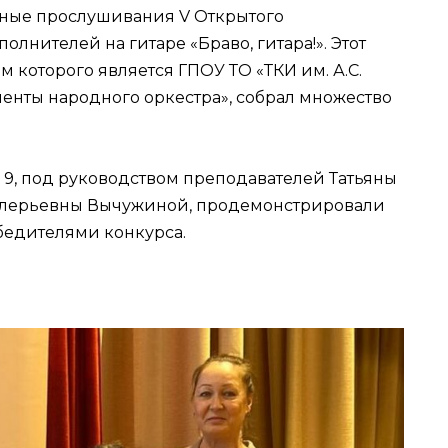
рсные прослушивания V Открытого
лнителей на гитаре «Браво, гитара!». Этот
 которого является ГПОУ ТО «ТКИ им. А.С.
енты народного оркестра», собрал множество
9, под руководством преподавателей Татьяны
лерьевны Вычужиной, продемонстрировали
бедителями конкурса.