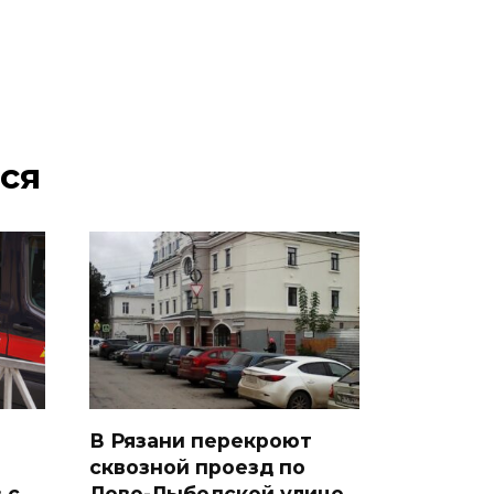
ся
В Рязани перекроют
сквозной проезд по
 с
Лево-Лыбедской улице