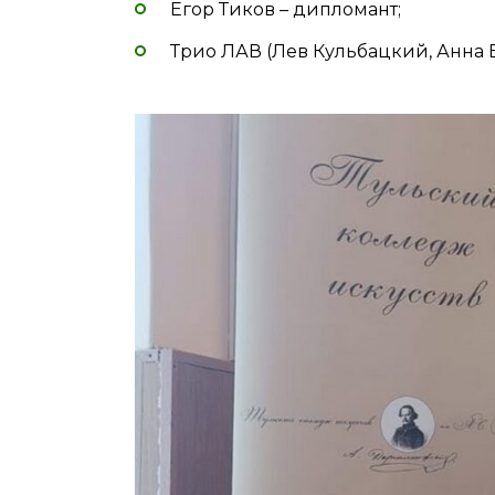
Егор Тиков – дипломант;
Трио ЛАВ (Лев Кульбацкий, Анна Б