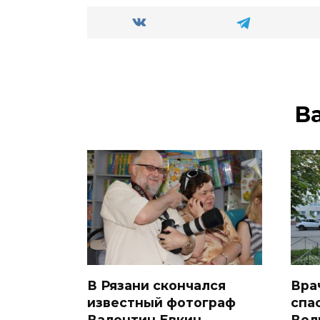
В
В Рязани скончался
Вра
известный фотограф
спа
Валентин Евкин
Вел