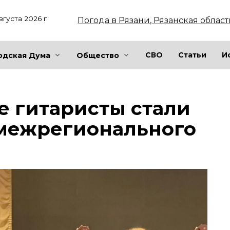
вгуста 2026 г
Погода в Рязани, Рязанская област
СВО
Статьи
И
одская Дума
Общество
 гитаристы стали
межрегионального