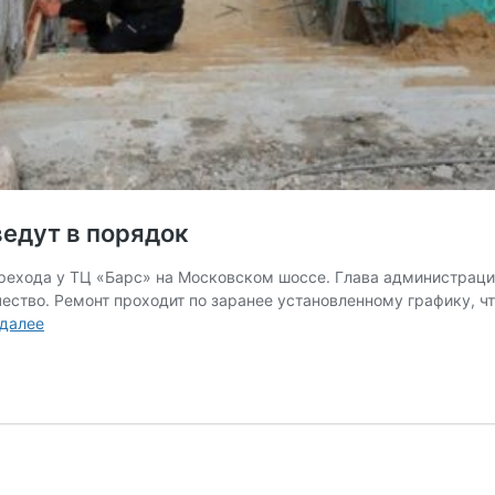
едут в порядок
рехода у ТЦ «Барс» на Московском шоссе. Глава администраци
ство. Ремонт проходит по заранее установленному графику, что
Все
 далее
подземные
переходы
Рязани
приведут
в
порядок