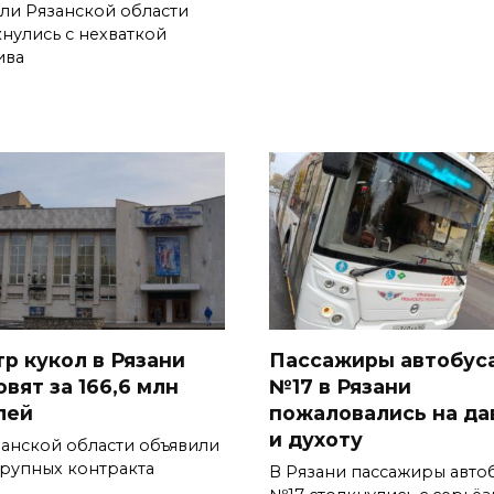
ли Рязанской области
кнулись с нехваткой
ива
тр кукол в Рязани
Пассажиры автобус
вят за 166,6 млн
№17 в Рязани
лей
пожаловались на да
и духоту
занской области объявили
крупных контракта
В Рязани пассажиры авто