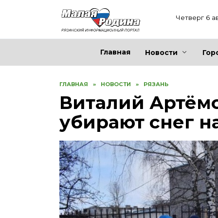
Перейти
к
Четверг 6 а
содержанию
Главная
Новости
Гор
ГЛАВНАЯ
»
НОВОСТИ
»
РЯЗАНЬ
Виталий Артёмо
убирают снег н