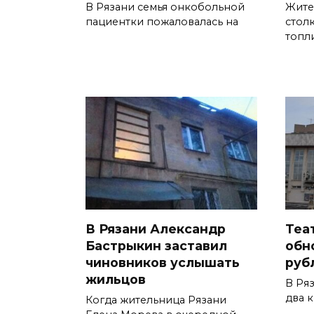
В Рязани семья онкобольной
Жите
пациентки пожаловалась на
стол
топл
В Рязани Александр
Теа
Бастрыкин заставил
обно
чиновников услышать
руб
жильцов
В Ря
два 
Когда жительница Рязани