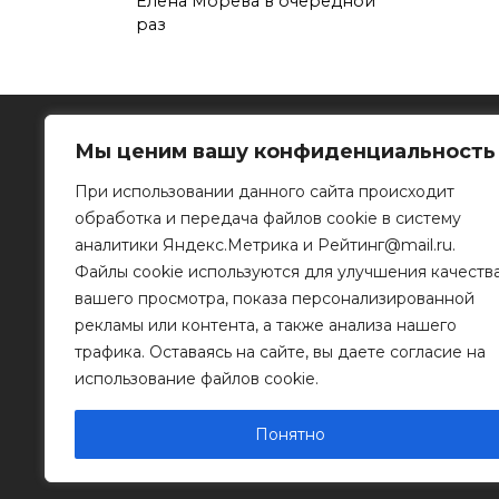
Елена Морева в очередной
раз
Мы ценим вашу конфиденциальность
При использовании данного сайта происходит
обработка и передача файлов cookie в систему
Рязанское информационное агентство
аналитики Яндекс.Метрика и Рейтинг@mail.ru.
Файлы cookie используются для улучшения качеств
390023, г. Рязань, ул. Горького, д. 32
Телефон: 8 (4912) 46-34-04
вашего просмотра, показа персонализированной
e-mail:
info@mr-rf.ru
рекламы или контента, а также анализа нашего
трафика. Оставаясь на сайте, вы даете согласие на
Информационные материалы предоставлены
для размещения на сайте их правообладателя
использование файлов cookie.
Понятно
© 2011 - 2026 Копирование информации только