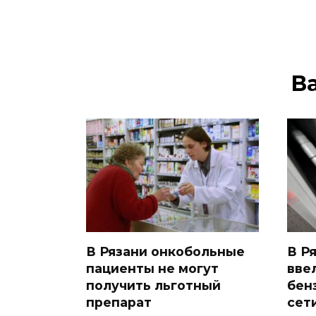
В
В Рязани онкобольные
В Р
пациенты не могут
вве
получить льготный
бен
препарат
сет