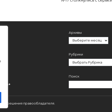
№17 столкнулись с серьё
Архивы
Рубрики
а
Поиск
ми.
16+
 с разрешения правообладателя.