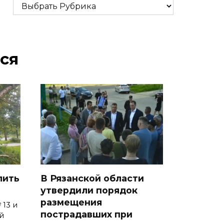
Рубрики
ся
лить
В Рязанской области
утвердили порядок
размещения
 13 и
пострадавших при
й