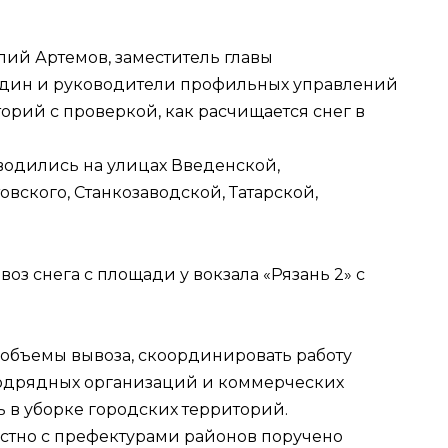
алий Артемов, заместитель главы
дин и руководители профильных управлений
орий с проверкой, как расчищается снег в
оводились на улицах Введенской,
овского, Станкозаводской, Татарской,
з снега с площади у вокзала «Рязань 2» с
объемы вывоза, скоординировать работу
подрядных организаций и коммерческих
 в уборке городских территорий.
стно с префектурами районов поручено