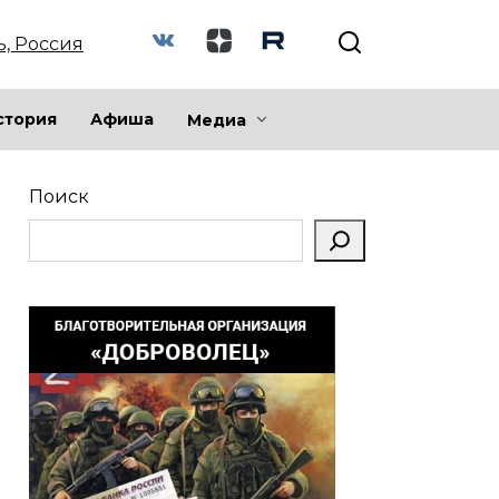
ь, Россия
стория
Афиша
Медиа
Поиск