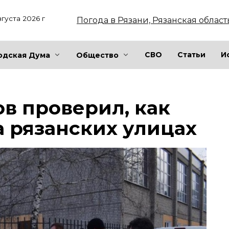
вгуста 2026 г
Погода в Рязани, Рязанская област
СВО
Статьи
И
одская Дума
Общество
в проверил, как
а рязанских улицах