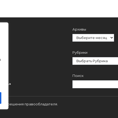
Архивы
Рубрики
а
Поиск
ми.
16+
 с разрешения правообладателя.