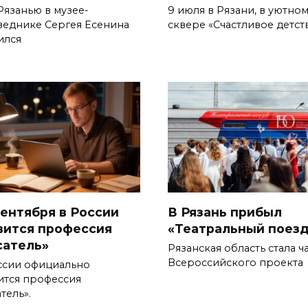
Рязанью в музее-
9 июля в Рязани, в уютно
веднике Сергея Есенина
сквере «Счастливое детст
ился
сентября в России
В Рязань прибыл
вится профессия
«Театральный поезд
сатель»
Рязанская область стала ч
Всероссийского проекта
ссии официально
ится профессия
тель».