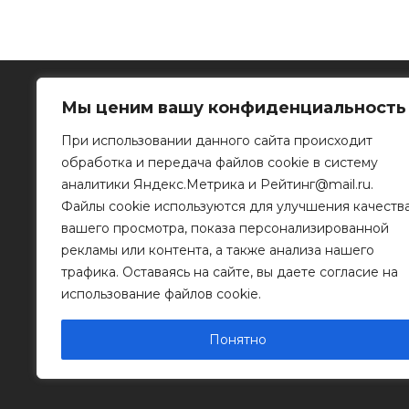
Мы ценим вашу конфиденциальность
При использовании данного сайта происходит
обработка и передача файлов cookie в систему
Рязанское информационное агентство
аналитики Яндекс.Метрика и Рейтинг@mail.ru.
Файлы cookie используются для улучшения качеств
390023, г. Рязань, ул. Горького, д. 32
Телефон: 8 (4912) 46-34-04
вашего просмотра, показа персонализированной
e-mail:
info@mr-rf.ru
рекламы или контента, а также анализа нашего
трафика. Оставаясь на сайте, вы даете согласие на
Информационные материалы предоставлены
для размещения на сайте их правообладателя
использование файлов cookie.
Понятно
© 2011 - 2026 Копирование информации только