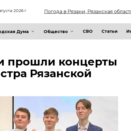
вгуста 2026 г
Погода в Рязани, Рязанская област
СВО
Статьи
И
одская Дума
Общество
ни прошли концерты
стра Рязанской