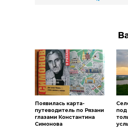
В
Появилась карта-
Сел
путеводитель по Рязани
под
глазами Константина
тол
Симонова
усл