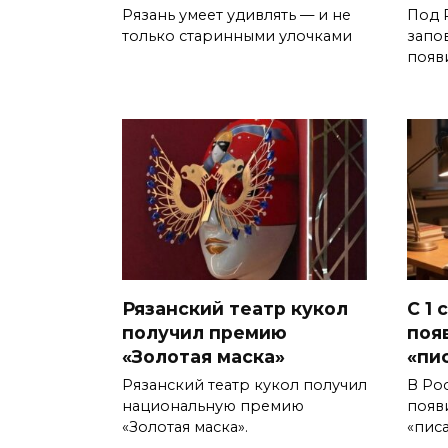
Рязань умеет удивлять — и не
Под 
только старинными улочками
запо
появ
Рязанский театр кукол
С 1 
получил премию
поя
«Золотая маска»
«пи
Рязанский театр кукол получил
В Ро
национальную премию
появ
«Золотая маска».
«писа