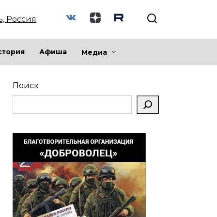
ь, Россия
стория
Афиша
Медиа
Поиск