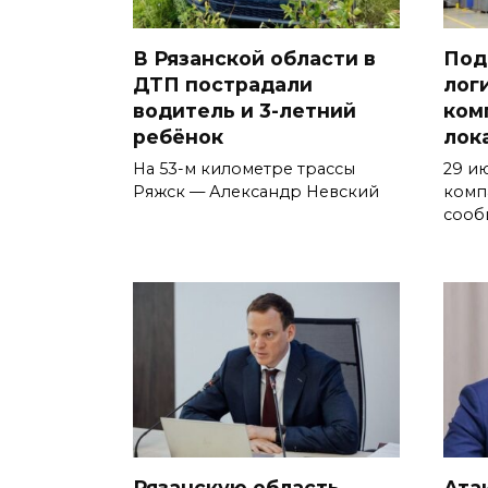
В Рязанской области в
Под
ДТП пострадали
лог
водитель и 3-летний
ком
ребёнок
лок
На 53-м километре трассы
29 и
Ряжск — Александр Невский
комп
сооб
Рязанскую область
Ата