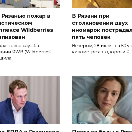
 Рязанью пожар в
В Рязани при
истическом
столкновении двух
плексе Wildberries
иномарок пострада
ализован
пять человек
юля пресс-служба
Вечером, 28 июля, на 505-
ании RWB (Wildberries)
километре автодороги Р-
щила
ка БПЛА в Рязанской
Плата за боль: в Ряз