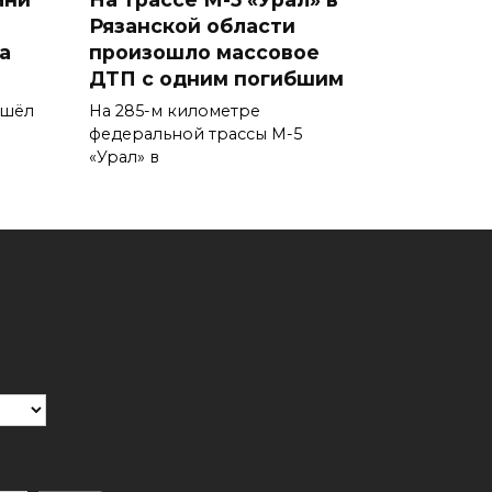
а
Рязанской области
а
произошло массовое
ДТП с одним погибшим
ошёл
На 285-м километре
федеральной трассы М-5
«Урал» в