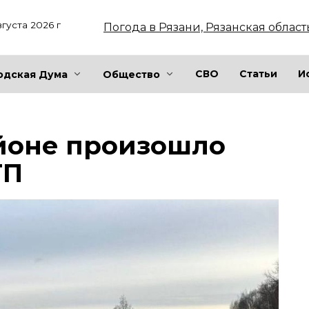
вгуста 2026 г
Погода в Рязани, Рязанская област
СВО
Статьи
И
одская Дума
Общество
айоне произошло
ТП