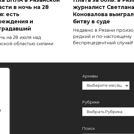
сти в ночь на 28
журналист Светлан
я: есть
Коновалова выиграл
реждения и
битву в суде
традавший
Недавно в Рязани произ
редкий и по-настоящему
чь на 28 июля над
беспрецедентный случай!
нской областью силами
Архивы
Рубрики
а
Поиск