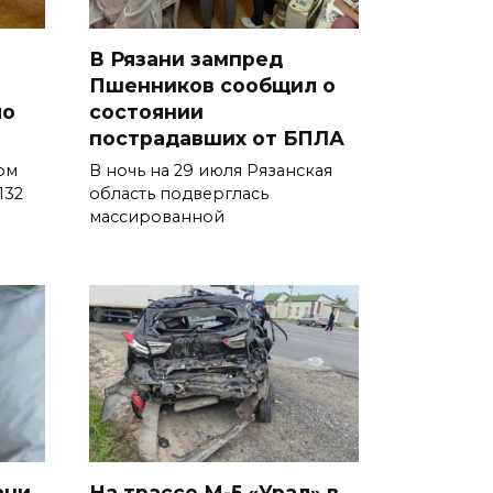
В Рязани зампред
Пшенников сообщил о
ло
состоянии
пострадавших от БПЛА
ом
В ночь на 29 июля Рязанская
132
область подверглась
массированной
ани
На трассе М-5 «Урал» в