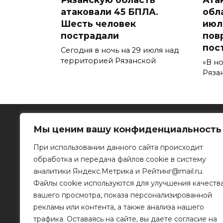
атаковали 45 БПЛА.
обла
Шесть человек
июл
пострадали
пов
пос
Сегодня в ночь на 29 июля над
территорией Рязанской
«В но
Ряза
Мы ценим вашу конфиденциальность
При использовании данного сайта происходит
обработка и передача файлов cookie в систему
Рязанское информационное агентство
аналитики Яндекс.Метрика и Рейтинг@mail.ru.
Файлы cookie используются для улучшения качеств
390023, г. Рязань, ул. Горького, д. 32
Телефон: 8 (4912) 46-34-04
вашего просмотра, показа персонализированной
e-mail:
info@mr-rf.ru
рекламы или контента, а также анализа нашего
трафика. Оставаясь на сайте, вы даете согласие на
Информационные материалы предоставлены