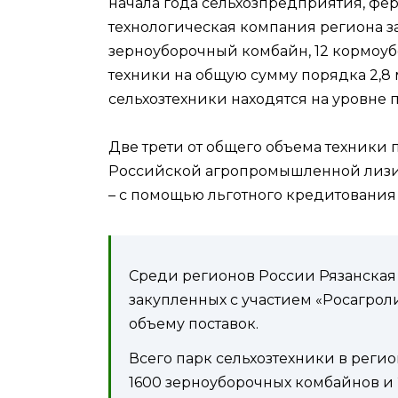
начала года сельхозпредприятия, фе
технологическая компания региона за
зерноуборочный комбайн, 12 кормоу
техники на общую сумму порядка 2,8
сельхозтехники находятся на уровне 
Две трети от общего объема техники
Российской агропромышленной лизин
– с помощью льготного кредитования
Среди регионов России Рязанская 
закупленных с участием «Росагроли
объему поставок.
Всего парк сельхозтехники в регио
1600 зерноуборочных комбайнов и 