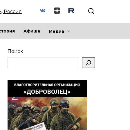
ь, Россия
стория
Афиша
Медиа
Поиск