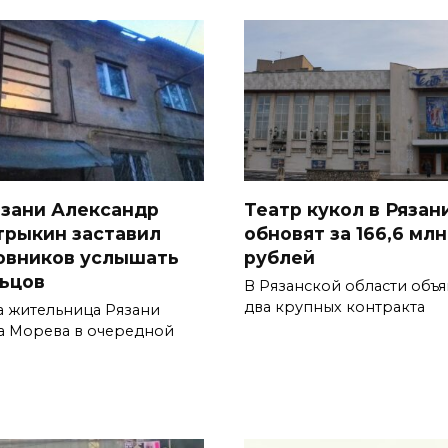
язани Александр
Театр кукол в Рязан
трыкин заставил
обновят за 166,6 млн
овников услышать
рублей
ьцов
В Рязанской области объ
два крупных контракта
а жительница Рязани
а Морева в очередной