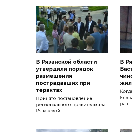
В Рязанской области
В Р
утвердили порядок
Бас
размещения
чин
пострадавших при
жил
терактах
Когд
Елен
Принято постановление
раз
регионального правительства
Рязанской