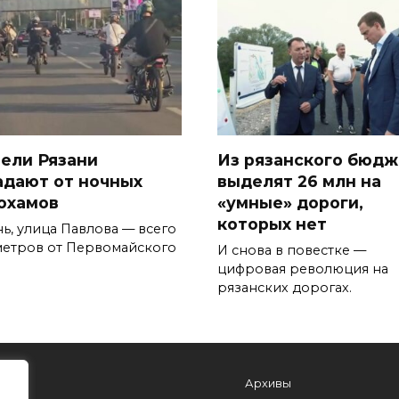
ели Рязани
Из рязанского бюдж
адают от ночных
выделят 26 млн на
охамов
«умные» дороги,
которых нет
нь, улица Павлова — всего
метров от Первомайского
И снова в повестке —
цифровая революция на
рязанских дорогах.
Архивы