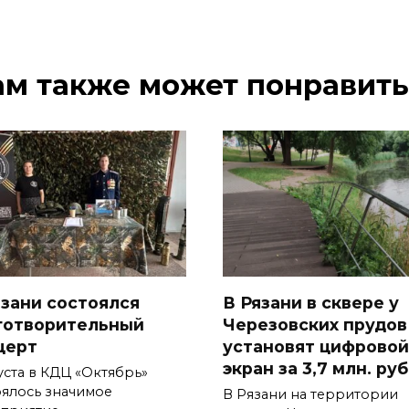
ам также может понравить
язани состоялся
В Рязани в сквере у
готворительный
Черезовских прудов
церт
установят цифровой
экран за 3,7 млн. ру
уста в КДЦ «Октябрь»
оялось значимое
В Рязани на территории