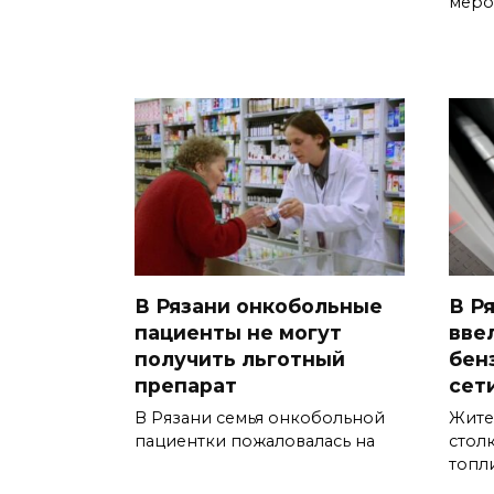
меро
В Рязани онкобольные
В Р
пациенты не могут
вве
получить льготный
бен
препарат
сет
В Рязани семья онкобольной
Жите
пациентки пожаловалась на
стол
топл