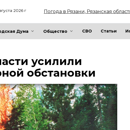
вгуста 2026 г
Погода в Рязани, Рязанская област
СВО
Статьи
И
одская Дума
Общество
ласти усилили
рной обстановки