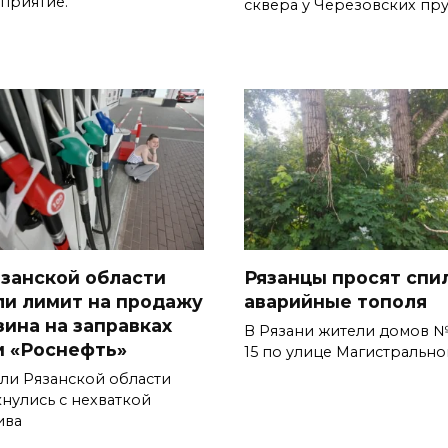
приятие.
сквера у Черезовских пр
язанской области
Рязанцы просят спи
ли лимит на продажу
аварийные тополя
зина на заправках
В Рязани жители домов №
и «Роснефть»
15 по улице Магистрально
ли Рязанской области
кнулись с нехваткой
ива