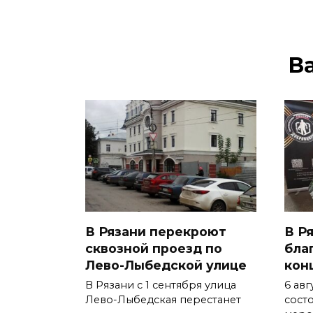
В
В Рязани перекроют
В Р
сквозной проезд по
бла
Лево-Лыбедской улице
кон
В Рязани с 1 сентября улица
6 авг
Лево-Лыбедская перестанет
сост