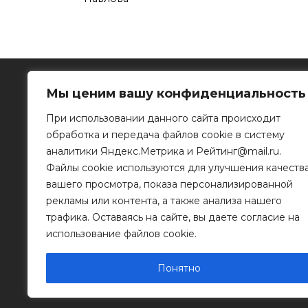
Мы ценим вашу конфиденциальность
При использовании данного сайта происходит
обработка и передача файлов cookie в систему
Рязанское информационное агентство
аналитики Яндекс.Метрика и Рейтинг@mail.ru.
Файлы cookie используются для улучшения качеств
390023, г. Рязань, ул. Горького, д. 32
Телефон: 8 (4912) 46-34-04
вашего просмотра, показа персонализированной
e-mail:
info@mr-rf.ru
рекламы или контента, а также анализа нашего
трафика. Оставаясь на сайте, вы даете согласие на
Информационные материалы предоставлены
для размещения на сайте их правообладателя
использование файлов cookie.
Понятно
© 2011 - 2026 Копирование информации только