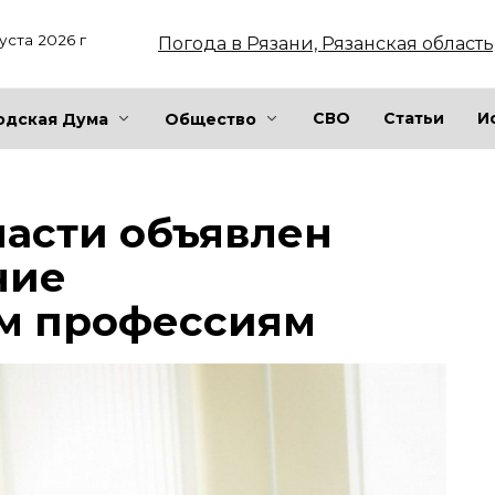
уста 2026 г
Погода в Рязани, Рязанская область
СВО
Статьи
И
одская Дума
Общество
ласти объявлен
ние
м профессиям