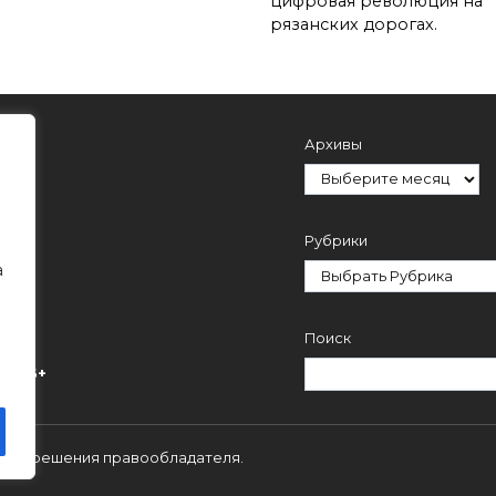
цифровая революция на
рязанских дорогах.
Архивы
Рубрики
а
Поиск
ми.
16+
 с разрешения правообладателя.