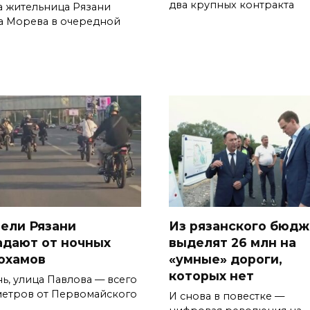
два крупных контракта
а жительница Рязани
а Морева в очередной
ели Рязани
Из рязанского бюдж
адают от ночных
выделят 26 млн на
охамов
«умные» дороги,
которых нет
нь, улица Павлова — всего
метров от Первомайского
И снова в повестке —