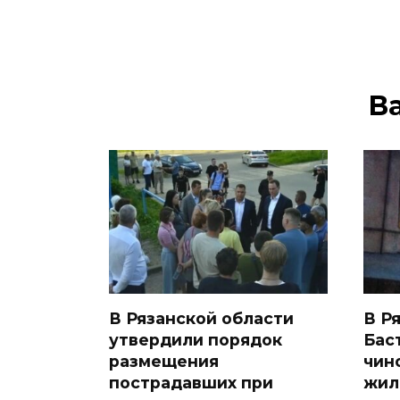
В
В Рязанской области
В Р
утвердили порядок
Бас
размещения
чин
пострадавших при
жил