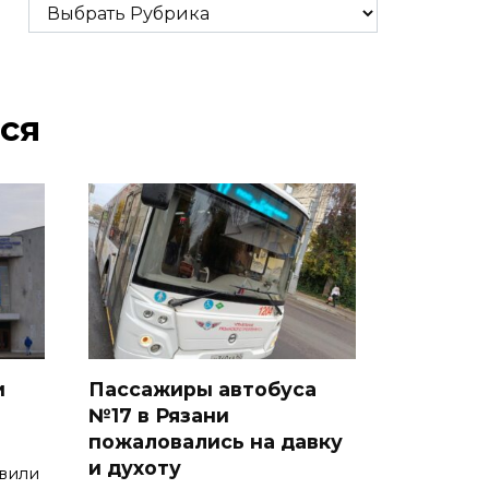
Рубрики
ся
и
Пассажиры автобуса
№17 в Рязани
пожаловались на давку
и духоту
явили