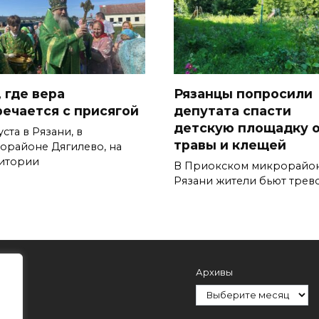
 где вера
Рязанцы попросили
речается с присягой
депутата спасти
детскую площадку 
уста в Рязани, в
травы и клещей
орайоне Дягилево, на
итории
В Приокском микрорайо
Рязани жители бьют трев
Архивы