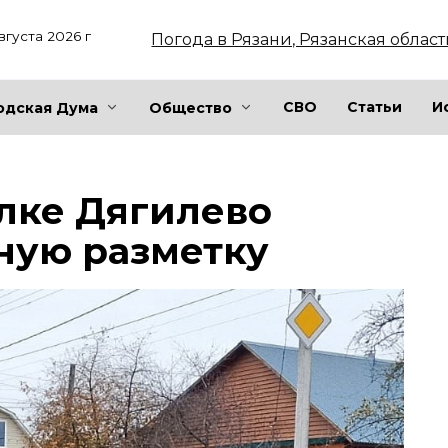
вгуста 2026 г
Погода в Рязани, Рязанская област
СВО
Статьи
И
одская Дума
Общество
ёлке Дягилево
ную разметку