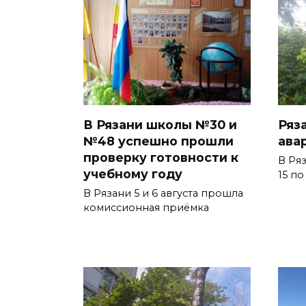
В Рязани школы №30 и
Ряз
№48 успешно прошли
ава
проверку готовности к
В Ря
учебному году
15 п
В Рязани 5 и 6 августа прошла
комиссионная приёмка