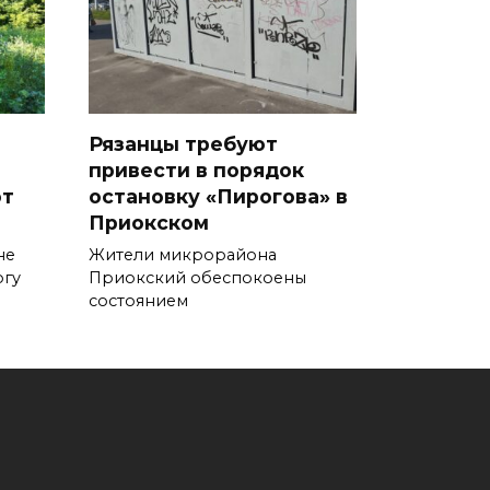
Рязанцы требуют
привести в порядок
от
остановку «Пирогова» в
Приокском
не
Жители микрорайона
огу
Приокский обеспокоены
состоянием