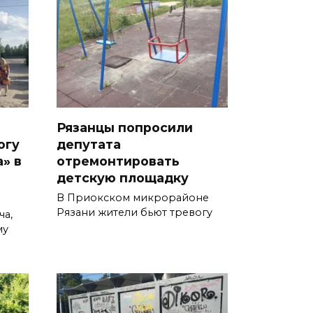
Рязанцы попросили
огу
депутата
» в
отремонтировать
детскую площадку
В Приокском микрорайоне
Рязани жители бьют тревогу
ча,
му