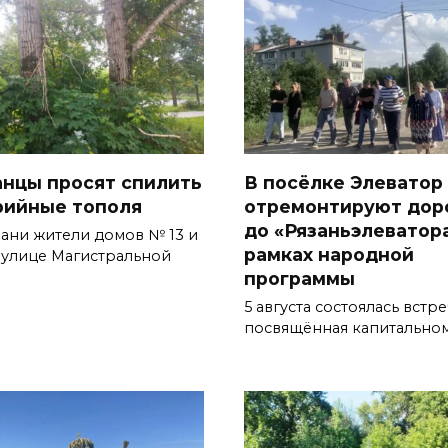
анцы просят спилить
В посёлке Элеватор
рийные тополя
отремонтируют дор
до «Рязаньэлеватора
зани жители домов № 13 и
рамках народной
о улице Магистральной
программы
5 августа состоялась встре
посвящённая капитально