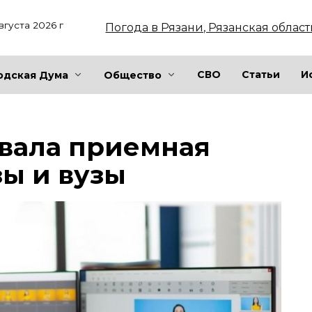
вгуста 2026 г
Погода в Рязани, Рязанская област
СВО
Статьи
И
одская Дума
Общество
овала приемная
зы и вузы