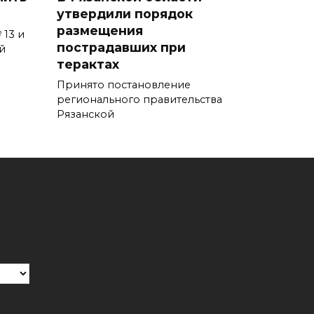
утвердили порядок
размещения
 13 и
пострадавших при
й
терактах
Принято постановление
регионального правительства
Рязанской