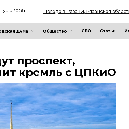
вгуста 2026 г
Погода в Рязани, Рязанская област
СВО
Статьи
И
одская Дума
Общество
ут проспект,
нит кремль с ЦПКиО