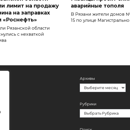
ли лимит на продажу
аварийные тополя
зина на заправках
В Рязани жители домов №
и «Роснефть»
15 по улице Магистрально
ли Рязанской области
кнулись с нехваткой
ива
Архивы
Рубрики
а
Поиск