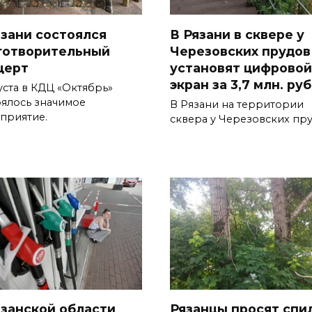
язани состоялся
В Рязани в сквере у
готворительный
Черезовских прудов
церт
установят цифровой
экран за 3,7 млн. ру
уста в КДЦ «Октябрь»
оялось значимое
В Рязани на территории
приятие.
сквера у Черезовских пр
язанской области
Рязанцы просят спи