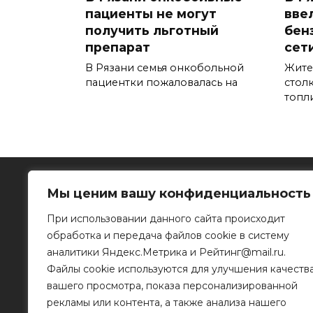
пациенты не могут
вве
получить льготный
бен
препарат
сет
В Рязани семья онкобольной
Жите
пациентки пожаловалась на
стол
топл
Мы ценим вашу конфиденциальность
При использовании данного сайта происходит
обработка и передача файлов cookie в систему
Рязанское информационное агентство
аналитики Яндекс.Метрика и Рейтинг@mail.ru.
Файлы cookie используются для улучшения качеств
390023, г. Рязань, ул. Горького, д. 32
Телефон: 8 (4912) 46-34-04
вашего просмотра, показа персонализированной
e-mail:
info@mr-rf.ru
рекламы или контента, а также анализа нашего