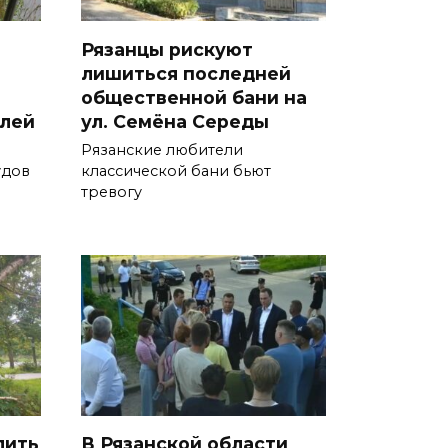
Рязанцы рискуют
лишиться последней
общественной бани на
блей
ул. Семёна Середы
Рязанские любители
удов
классической бани бьют
тревогу
лить
В Рязанской области