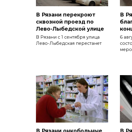
В Рязани перекроют
В Р
сквозной проезд по
бла
Лево-Лыбедской улице
кон
В Рязани с 1 сентября улица
6 авг
Лево-Лыбедская перестанет
сост
меро
В Рязани онкобольные
В Р