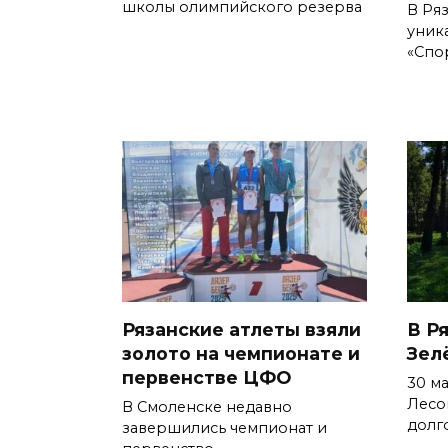
школы олимпийского резерва
В Ря
уник
«Спо
Рязанские атлеты взяли
В Р
золото на чемпионате и
Зел
первенстве ЦФО
30 м
Лесо
В Смоленске недавно
долг
завершились чемпионат и