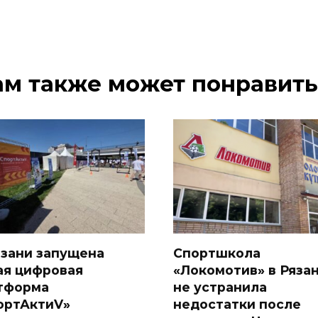
ам также может понравить
язани запущена
Спортшкола
ая цифровая
«Локомотив» в Ряза
тформа
не устранила
ортАктиV»
недостатки после