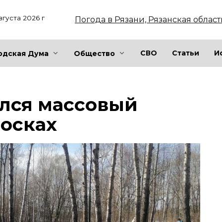
вгуста 2026 г
Погода в Рязани, Рязанская област
СВО
Статьи
И
одская Дума
Общество
ялся массовый
досках