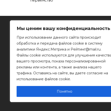
первенство
Мы ценим вашу конфиденциальность
При использовании данного сайта происходит
обработка и передача файлов cookie в систему
Рязанское информационное агентство
аналитики Яндекс.Метрика и Рейтинг@mail.ru.
Файлы cookie используются для улучшения качеств
390023, г. Рязань, ул. Горького, д. 32
Телефон: 8 (4912) 46-34-04
вашего просмотра, показа персонализированной
e-mail:
info@mr-rf.ru
рекламы или контента, а также анализа нашего
трафика. Оставаясь на сайте, вы даете согласие на
Информационные материалы предоставлены
для размещения на сайте их правообладателя
использование файлов cookie.
Понятно
© 2011 - 2026 Копирование информации только