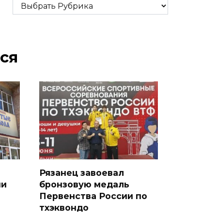
Рубрики
ся
Рязанец завоевал
ни
бронзовую медаль
Первенства России по
тхэквондо