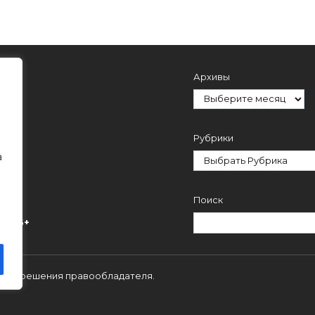
Архивы
Рубрики
а
Поиск
ми.
16+
 с разрешения правообладателя.