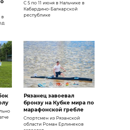
го
С 5 по 11 июня в Нальчике в
Кабардино-Балкарской
республике
 в
од
бок
Рязанец завоевал
олу
бронзу на Кубке мира по
марафонской гребле
льно
атче
Спортсмен из Рязанской
области Роман Ерлинеков