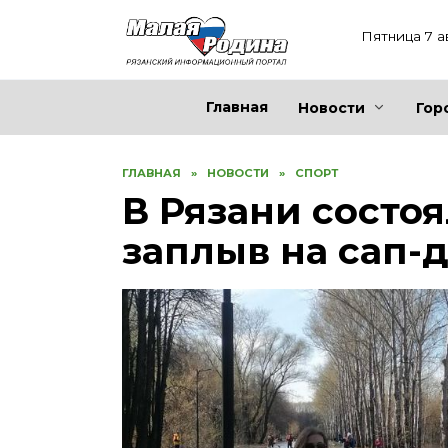
Перейти
к
Пятница 7 а
содержанию
Главная
Новости
Гор
ГЛАВНАЯ
»
НОВОСТИ
»
СПОРТ
В Рязани состо
заплыв на сап-