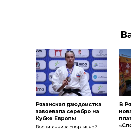
В
Рязанская дзюдоистка
В Р
завоевала серебро на
нов
Кубке Европы
пла
«Сп
Воспитанница спортивной