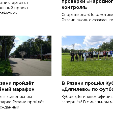
проверки «Народно
зани стартовал
контроля»
альный проект
ртАктиV»
Спортшкола «Локомотив»
Рязани вновь оказалась п
язани пройдёт
В Рязани прошёл Ку
ёный марафон
«Дягилево» по футб
ая в живописном
Кубок «Дягилево» официа
парке Рязани пройдёт
завершён! В финальном м
ожданный