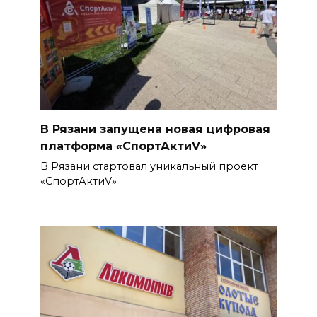
В Рязани запущена новая цифровая
платформа «СпортАктиV»
В Рязани стартовал уникальный проект
«СпортАктиV»