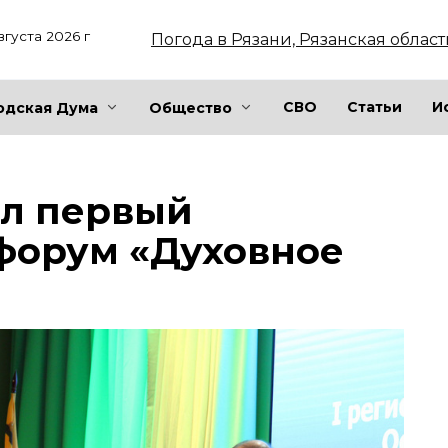
вгуста 2026 г
Погода в Рязани, Рязанская област
СВО
Статьи
И
одская Дума
Общество
ёл первый
форум «Духовное