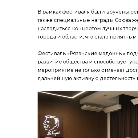
В рамках фестиваля были вручены р
также специальные награды Союза ж
насладиться концертом лучших творч
города и области, что стало приятны
Фестиваль «Рязанские мадонны» подч
развитие общества и способствует у
мероприятие не только отмечает дос
дальнейшую активную деятельность в