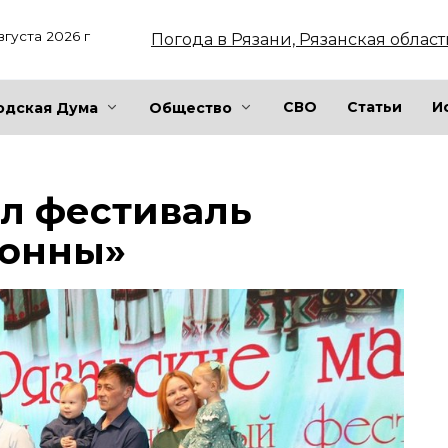
вгуста 2026 г
Погода в Рязани, Рязанская област
СВО
Статьи
И
одская Дума
Общество
л фестиваль
донны»